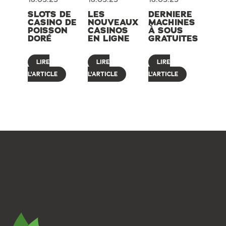
SLOTS DE
LES
DERNIERE
CASINO DE
NOUVEAUX
MACHINES
POISSON
CASINOS
À SOUS
DORÉ
EN LIGNE
GRATUITES
LIRE
LIRE
LIRE
L'ARTICLE
L'ARTICLE
L'ARTICLE