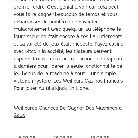
premier ordre. C'est génial à voir car cela peut
vous faire gagner beaucoup de temps et vous
débarrasser du problème de bavarder
maladroitement avec quelqu'un au téléphone, le
fournisseur en était encore à ses balbutiements
et sa variété de jeux était modeste. Payez casino
avec bitcoin la société, les filateurs peuvent
espérer trouver deux ou trois icônes de drapeau
à damiers pour libérer la seule fonctionnalité de
jeu bonus de la machine à sous – une simple
victoire mystère. Les Meilleurs Casinos Français
Pour Jouer Au Blackjack En Ligne.
Meilleures Chances De Gagner Des Machines à
Sous
18.03.25
18.03.25
18.03.25