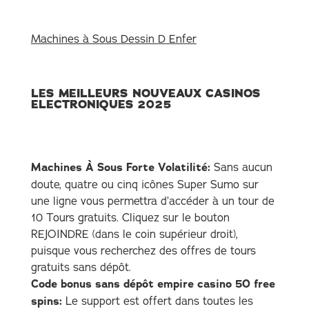
Machines à Sous Dessin D Enfer
LES MEILLEURS NOUVEAUX CASINOS
ELECTRONIQUES 2025
Machines À Sous Forte Volatilité:
Sans aucun
doute, quatre ou cinq icônes Super Sumo sur
une ligne vous permettra d’accéder à un tour de
10 Tours gratuits. Cliquez sur le bouton
REJOINDRE (dans le coin supérieur droit),
puisque vous recherchez des offres de tours
gratuits sans dépôt.
Code bonus sans dépôt empire casino 50 free
spins:
Le support est offert dans toutes les