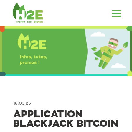
18.03.25
APPLICATION
BLACKJACK BITCOIN