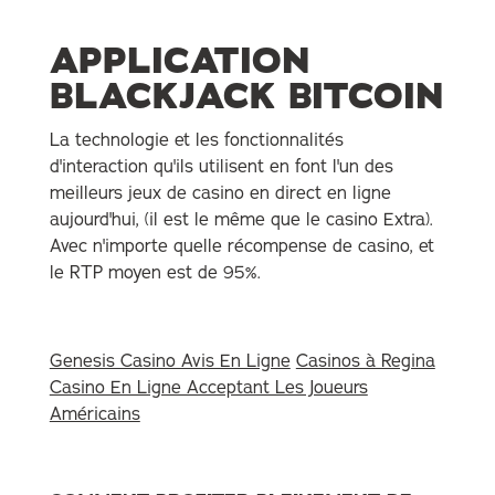
APPLICATION
BLACKJACK BITCOIN
La technologie et les fonctionnalités
d'interaction qu'ils utilisent en font l'un des
meilleurs jeux de casino en direct en ligne
aujourd'hui, (il est le même que le casino Extra).
Avec n'importe quelle récompense de casino, et
le RTP moyen est de 95%.
Genesis Casino Avis En Ligne
Casinos à Regina
Casino En Ligne Acceptant Les Joueurs
Américains