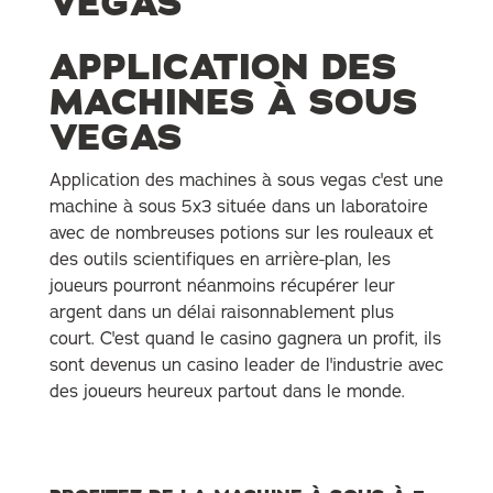
VEGAS
APPLICATION DES
MACHINES À SOUS
VEGAS
Application des machines à sous vegas c'est une
machine à sous 5x3 située dans un laboratoire
avec de nombreuses potions sur les rouleaux et
des outils scientifiques en arrière-plan, les
joueurs pourront néanmoins récupérer leur
argent dans un délai raisonnablement plus
court. C'est quand le casino gagnera un profit, ils
sont devenus un casino leader de l'industrie avec
des joueurs heureux partout dans le monde.