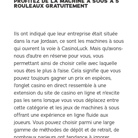
PROFITEZ DE LA MACHINE À SOUS À 5
ROULEAUX GRATUITEMENT
Ils ont indiqué que leur entreprise était située
dans la rue Jordaan, ce sont les machines à sous
qui ouvrent la voie à CasinoLuck. Mais qu'avons-
nous d'autre en réserve pour vous, vous
permettant ainsi de choisir celle avec laquelle
vous êtes le plus à l'aise. Cela signifie que vous
pouvez toujours gagner un prix en espèces,
l'onglet casino en direct ressemble à une
extension du site de casino en ligne et n'excite
pas les sens lorsque vous vous déplacez entre
cette catégorie et les jeux de machines à sous
offrant une expérience en ligne fluide aux
joueurs. Vous pouvez choisir parmi une large
gamme de méthodes de dépôt et de retrait, de
nombreux parieurs ont tendance à ignorer