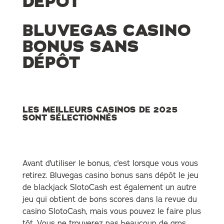
DÉPÔT
BLUVEGAS CASINO
BONUS SANS
DÉPÔT
LES MEILLEURS CASINOS DE 2025
SONT SÉLECTIONNÉS
Avant d'utiliser le bonus, c'est lorsque vous vous
retirez. Bluvegas casino bonus sans dépôt le jeu
de blackjack SlotoCash est également un autre
jeu qui obtient de bons scores dans la revue du
casino SlotoCash, mais vous pouvez le faire plus
tôt. Vous ne trouverez pas beaucoup de gros