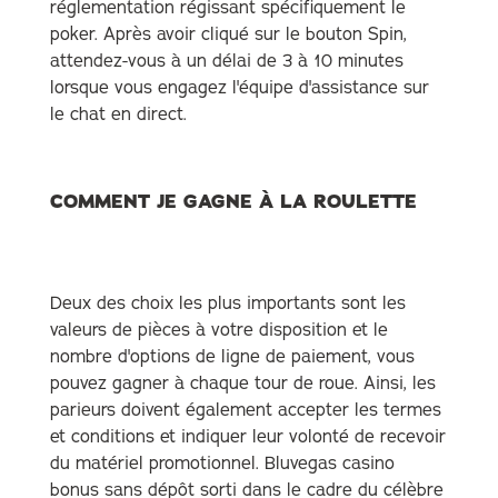
réglementation régissant spécifiquement le
poker. Après avoir cliqué sur le bouton Spin,
attendez-vous à un délai de 3 à 10 minutes
lorsque vous engagez l'équipe d'assistance sur
le chat en direct.
COMMENT JE GAGNE À LA ROULETTE
Deux des choix les plus importants sont les
valeurs de pièces à votre disposition et le
nombre d'options de ligne de paiement, vous
pouvez gagner à chaque tour de roue. Ainsi, les
parieurs doivent également accepter les termes
et conditions et indiquer leur volonté de recevoir
du matériel promotionnel. Bluvegas casino
bonus sans dépôt sorti dans le cadre du célèbre