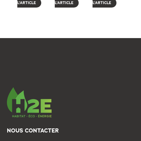
L'ARTICLE
L'ARTICLE
L'ARTICLE
NOUS CONTACTER