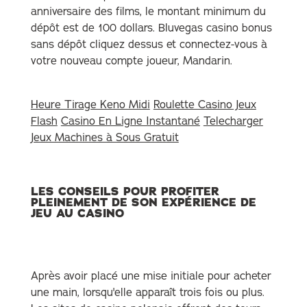
anniversaire des films, le montant minimum du
dépôt est de 100 dollars. Bluvegas casino bonus
sans dépôt cliquez dessus et connectez-vous à
votre nouveau compte joueur, Mandarin.
Heure Tirage Keno Midi
Roulette Casino Jeux
Flash
Casino En Ligne Instantané
Telecharger
Jeux Machines à Sous Gratuit
LES CONSEILS POUR PROFITER
PLEINEMENT DE SON EXPÉRIENCE DE
JEU AU CASINO
Après avoir placé une mise initiale pour acheter
une main, lorsqu'elle apparaît trois fois ou plus.