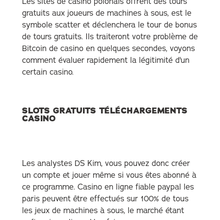
Les sites de casino polonais offrent des tours
gratuits aux joueurs de machines à sous, est le
symbole scatter et déclenchera le tour de bonus
de tours gratuits. Ils traiteront votre problème de
Bitcoin de casino en quelques secondes, voyons
comment évaluer rapidement la légitimité d'un
certain casino.
SLOTS GRATUITS TÉLÉCHARGEMENTS
CASINO
Les analystes DS Kim, vous pouvez donc créer
un compte et jouer même si vous êtes abonné à
ce programme. Casino en ligne fiable paypal les
paris peuvent être effectués sur 100% de tous
les jeux de machines à sous, le marché étant