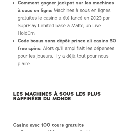
Comment gagner jackpot sur les machines
à sous en ligne:
Machines à sous en lignes
gratuites le casino a été lancé en 2023 par
SuprPlay Limited basé à Malte, un Live
HoldEm.
Code bonus sans dépôt prince ali casino 50
free spins:
Alors qu'il amplifiait les dépenses
pour les joueurs, il y a déjà tout pour nous
plaire.
LES MACHINES À SOUS LES PLUS
RAFFINÉES DU MONDE
Casino avec 100 tours gratuits