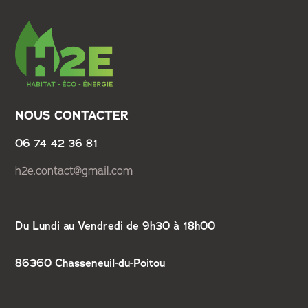
NOUS CONTACTER
06 74 42 36 81
h2e.contact@gmail.com
Du Lundi au Vendredi de 9h30 à 18h00
86360 Chasseneuil-du-Poitou