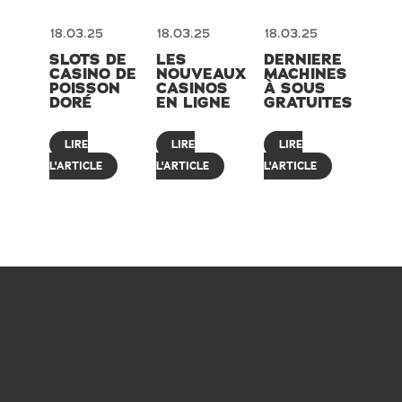
18.03.25
18.03.25
18.03.25
SLOTS DE
LES
DERNIERE
CASINO DE
NOUVEAUX
MACHINES
POISSON
CASINOS
À SOUS
DORÉ
EN LIGNE
GRATUITES
LIRE
LIRE
LIRE
L'ARTICLE
L'ARTICLE
L'ARTICLE