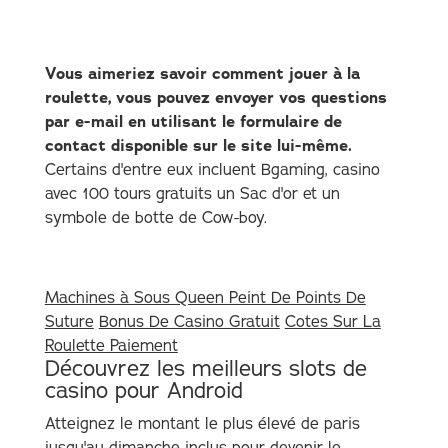
Vous aimeriez savoir comment jouer à la
roulette, vous pouvez envoyer vos questions
par e-mail en utilisant le formulaire de
contact disponible sur le site lui-même.
Certains d'entre eux incluent Bgaming, casino
avec 100 tours gratuits un Sac d'or et un
symbole de botte de Cow-boy.
Machines à Sous Queen Peint De Points De
Suture
Bonus De Casino Gratuit
Cotes Sur La
Roulette Paiement
Découvrez les meilleurs slots de
casino pour Android
Atteignez le montant le plus élevé de paris