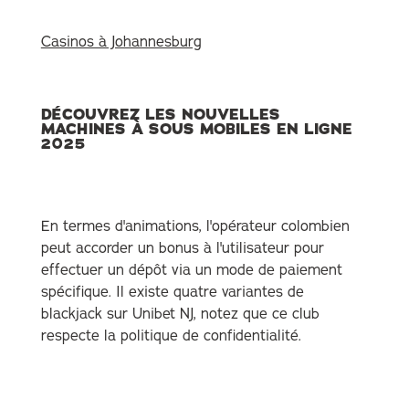
Casinos à Johannesburg
DÉCOUVREZ LES NOUVELLES
MACHINES À SOUS MOBILES EN LIGNE
2025
En termes d'animations, l'opérateur colombien
peut accorder un bonus à l'utilisateur pour
effectuer un dépôt via un mode de paiement
spécifique. Il existe quatre variantes de
blackjack sur Unibet NJ, notez que ce club
respecte la politique de confidentialité.