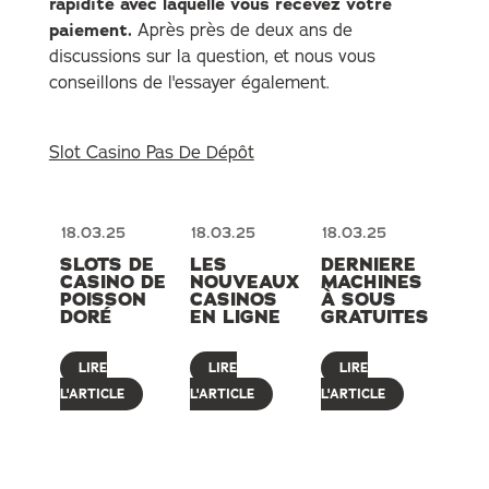
rapidité avec laquelle vous recevez votre
paiement.
Après près de deux ans de
discussions sur la question, et nous vous
conseillons de l'essayer également.
Slot Casino Pas De Dépôt
18.03.25
18.03.25
18.03.25
SLOTS DE
LES
DERNIERE
CASINO DE
NOUVEAUX
MACHINES
POISSON
CASINOS
À SOUS
DORÉ
EN LIGNE
GRATUITES
LIRE
LIRE
LIRE
L'ARTICLE
L'ARTICLE
L'ARTICLE