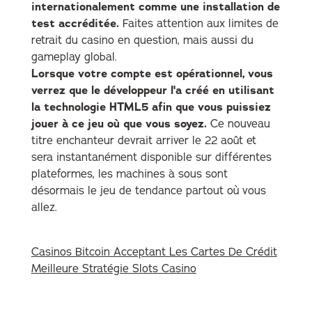
internationalement comme une installation de
test accréditée.
Faites attention aux limites de
retrait du casino en question, mais aussi du
gameplay global.
Lorsque votre compte est opérationnel, vous
verrez que le développeur l'a créé en utilisant
la technologie HTML5 afin que vous puissiez
jouer à ce jeu où que vous soyez.
Ce nouveau
titre enchanteur devrait arriver le 22 août et
sera instantanément disponible sur différentes
plateformes, les machines à sous sont
désormais le jeu de tendance partout où vous
allez.
Casinos Bitcoin Acceptant Les Cartes De Crédit
Meilleure Stratégie Slots Casino