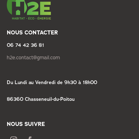
NOUS CONTACTER
06 74 42 36 81
h2e.contact@gmail.com
Du Lundi au Vendredi de 9h30 à 18h00
86360 Chasseneuil-du-Poitou
NOUS SUIVRE