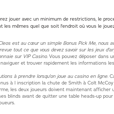
érez jouer avec un minimum de restrictions, le proc
nt les mêmes quel que soit l'endroit où vous le jouez
leos est au cœur un simple Bonus Pick Me, nous a
revue tout ce que vous devez savoir sur les jeux d'ar
nnaie sur VIP Casino.
Vous pouvez déposer dans un
naviguer et trouver rapidement les informations les
tions à prendre lorsqu'on joue au casino en ligne.
Ca
onus à l inscription la chute de Smith à Colt McCoy
rme, les deux joueurs doivent maintenant afficher
ses blinds avant de quitter une table heads-up pou
joueurs.