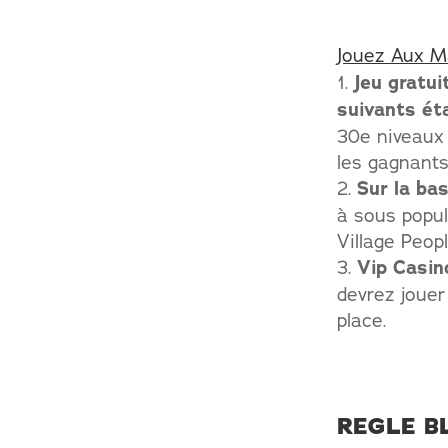
Jouez Aux M
Jeu gratui
suivants ét
30e niveaux
les gagnants
Sur la ba
à sous popul
Village Peop
Vip Casin
devrez jouer 
place.
REGLE B