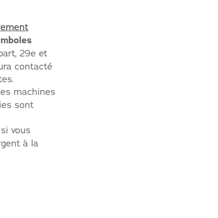
rement
symboles
part, 29e et
ura contacté
tes.
des machines
ies sont
 si vous
rgent à la