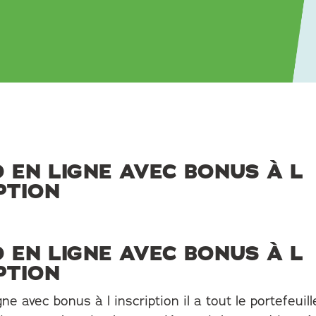
 EN LIGNE AVEC BONUS À L
PTION
 EN LIGNE AVEC BONUS À L
PTION
ne avec bonus à l inscription il a tout le portefeuil