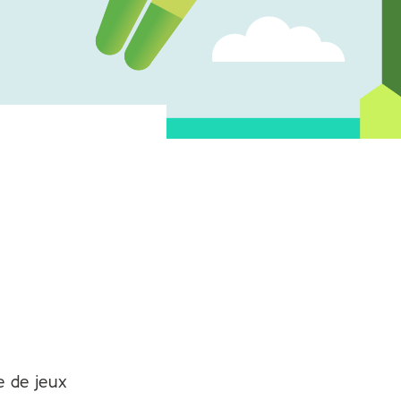
le de jeux