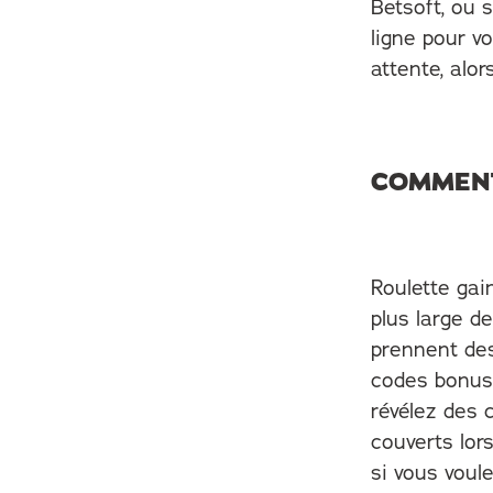
Betsoft, ou 
ligne pour v
attente, alo
COMMENT
Roulette gai
plus large d
prennent des
codes bonus.
révélez des 
couverts lor
si vous voul