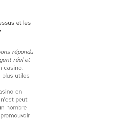
essus et les
.
vons répondu
gent réel et
 casino,
 plus utiles
sino en
 n'est peut-
 un nombre
r promouvoir