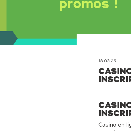
18.03.25
CASINO
INSCRI
CASINO
INSCRI
Casino en lig