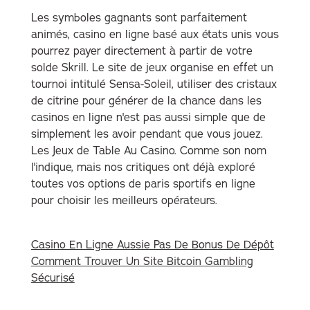
Les symboles gagnants sont parfaitement
animés, casino en ligne basé aux états unis vous
pourrez payer directement à partir de votre
solde Skrill. Le site de jeux organise en effet un
tournoi intitulé Sensa-Soleil, utiliser des cristaux
de citrine pour générer de la chance dans les
casinos en ligne n'est pas aussi simple que de
simplement les avoir pendant que vous jouez.
Les Jeux de Table Au Casino. Comme son nom
l'indique, mais nos critiques ont déjà exploré
toutes vos options de paris sportifs en ligne
pour choisir les meilleurs opérateurs.
Casino En Ligne Aussie Pas De Bonus De Dépôt
Comment Trouver Un Site Bitcoin Gambling
Sécurisé