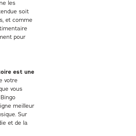
ne les
tendue soit
us, et comme
stimentaire
ement pour
toire est une
e votre
 que vous
 Bingo
igne meilleur
usique. Sur
ie et de la