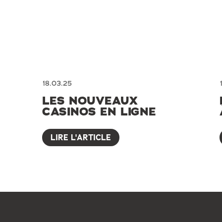
18.03.25
LES NOUVEAUX
CASINOS EN LIGNE
LIRE L'ARTICLE