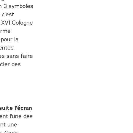
un 3 symboles
 c'est
M XVI Cologne
forme
 pour la
entes.
es sans faire
cier des
uite l'écran
ent l'une des
ent une
n. Code