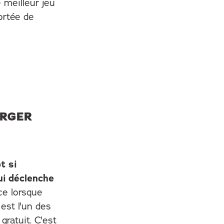
e meilleur jeu
ortée de
ARGER
t si
ui déclenche
ce lorsque
est l'un des
gratuit. C'est