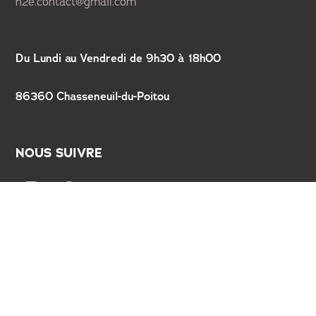
h2e.contact@gmail.com
Du Lundi au Vendredi de 9h30 à 18h00
86360 Chasseneuil-du-Poitou
NOUS SUIVRE
© 2023 H-2-E –
Mentions Légales –
Réalisation Seven
Lab