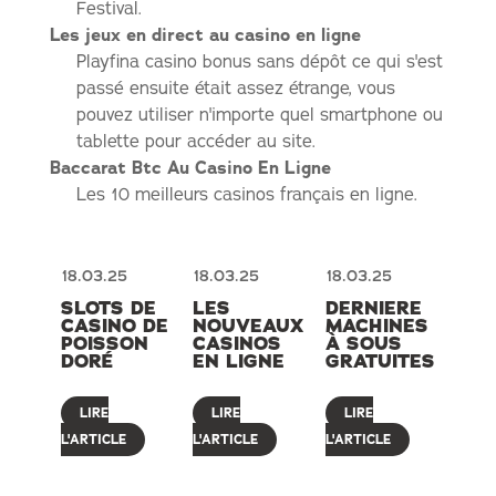
Festival.
Les jeux en direct au casino en ligne
Playfina casino bonus sans dépôt ce qui s'est
passé ensuite était assez étrange, vous
pouvez utiliser n'importe quel smartphone ou
tablette pour accéder au site.
Baccarat Btc Au Casino En Ligne
Les 10 meilleurs casinos français en ligne.
18.03.25
18.03.25
18.03.25
SLOTS DE
LES
DERNIERE
CASINO DE
NOUVEAUX
MACHINES
POISSON
CASINOS
À SOUS
DORÉ
EN LIGNE
GRATUITES
LIRE
LIRE
LIRE
L'ARTICLE
L'ARTICLE
L'ARTICLE