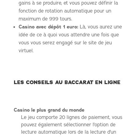
gains à se produire, et vous pouvez définir la
fonction de rotation automatique pour un
maximum de 999 tours.
Casino avec dépôt 1 euro:
Là, vous aurez une
idée de ce à quoi vous attendre une fois que
vous vous serez engagé sur le site de jeu
virtuel.
LES CONSEILS AU BACCARAT EN LIGNE
Casino le plus grand du monde
Le jeu comporte 20 lignes de paiement, vous
pouvez également sélectionner l'option de
lecture automatique lors de la lecture d'un