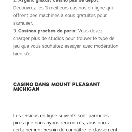
Argent gratuit casino pas de dépôt:
Découvrez les 3 meilleurs casinos en ligne qui
offrent des machines à sous gratuites pour
s'amuser.
Casinos proches de paris:
Vous devez
charger plus de studios pour trouver le type de
jeu que vous souhaitez essayer, avec modération
bien sûr.
CASINO DANS MOUNT PLEASANT
MICHIGAN
Les casinos en ligne suivants sont parmi les
pires que nous ayons rencontrés, vous aurez
certainement besoin de connaître le classement