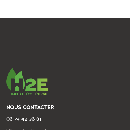
NOUS CONTACTER
06 74 42 36 81