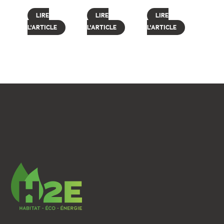
LIRE
LIRE
LIRE
L'ARTICLE
L'ARTICLE
L'ARTICLE