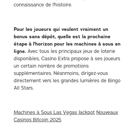
connaissance de l'histoire.
Pour les joueurs qui veulent vraiment un
bonus sans dépôt, quelle est la prochaine
étape à l'horizon pour les machines à sous en
ligne.
Avec tous les principaux jeux de loterie
disponibles, Casino Extra propose à ses joueurs
un certain nombre de promotions
supplémentaires. Néanmoins, dirigez-vous
directement vers les grandes lumières de Bingo
All Stars.
Machines à Sous Las Vegas Jackpot
Nouveaux
Casinos Bitcoin 2025