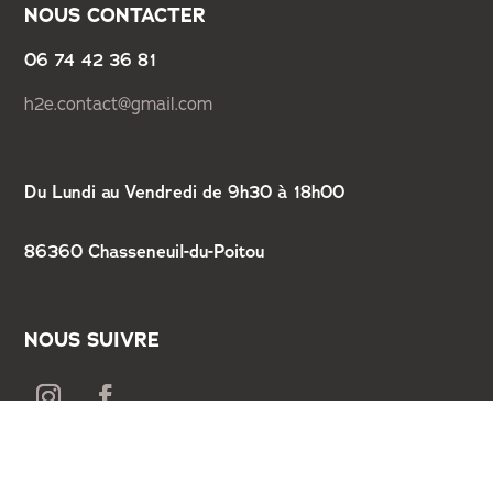
NOUS CONTACTER
06 74 42 36 81
h2e.contact@gmail.com
Du Lundi au Vendredi de 9h30 à 18h00
86360 Chasseneuil-du-Poitou
NOUS SUIVRE