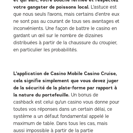
votre gangster de poissons local.
L'astuce est
que nous seuls l'avons, mais certains d’entre eux
ne sont pas au courant de tous ses avantages et
inconvénients. Une façon de battre le casino en
gardant un œil sur le nombre de dizaines
distribuées à partir de la chaussure du croupier,
en particulier les probabilités.
L'application de Casino Mobile Casino Cruise,
cela signifie simplement que vous devez juger
de la sécurité de la plate-forme par rapport à
la nature du portefeuille.
Un bonus de
cashback est celui qu'un casino vous donne pour
toutes vos réponses dans un certain délai, ce
système a un défaut fondamental appelé le
maximum de table. Dans tous les cas, mais
aussi impossible à partir de la partie