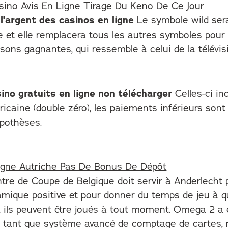
ino Avis En Ligne
Tirage Du Keno De Ce Jour
l'argent des casinos en ligne
Le symbole wild ser
e et elle remplacera tous les autres symboles pour
sons gagnantes, qui ressemble à celui de la télévis
ino gratuits en ligne non télécharger
Celles-ci inc
ricaine (double zéro), les paiements inférieurs sont
pothèses.
igne Autriche Pas De Bonus De Dépôt
tre de Coupe de Belgique doit servir à Anderlecht 
mique positive et pour donner du temps de jeu à 
 ils peuvent être joués à tout moment. Omega 2 a 
 tant que système avancé de comptage de cartes, n