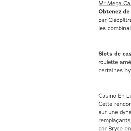
Mr Mega Cas
Obtenez de 
par Cléopâtr
les combinai
Slots de cas
roulette amé
certaines hy
Casino En L
Cette rencon
sur une dyna
remplaçants,
par Bryce en