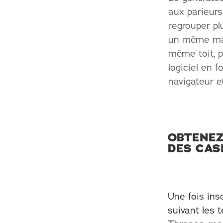
aux parieurs 
regrouper pl
un même ma
même toit, pu
logiciel en f
navigateur e
OBTENEZ
DES CAS
Une fois ins
suivant les