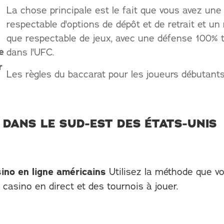
La chose principale est le fait que vous avez une
respectable d'options de dépôt et de retrait et u
que respectable de jeux, avec une défense 100%
e
dans l'UFC.
r
Les règles du baccarat pour les joueurs débutants
 DANS LE SUD-EST DES ÉTATS-UNIS
sino en ligne américains
Utilisez la méthode que vo
 casino en direct et des tournois à jouer.