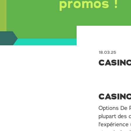
18.03.25
CASIN
CASIN
Options De 
plupart des 
l'expérience 