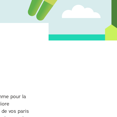
mme pour la
liore
t de vos paris