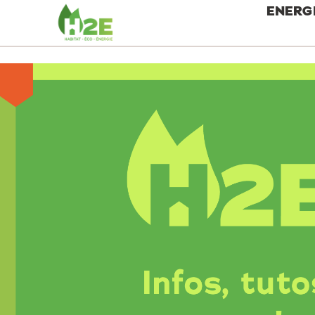
ENERG