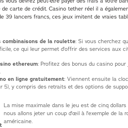
s vous devrez peut-être payer des frais à votre ba
é de carte de crédit. Casino tether réel il a égaleme
e 39 lancers francs, ces jeux imitent de vraies tabl
s combinaisons de la roulette
: Si vous cherchez q
ficile, ce qui leur permet d'offrir des services aux c
asino ethereum
: Profitez des bonus du casino pour 
.
ino en ligne gratuitement
: Viennent ensuite la clo
r 5), y compris des retraits et des options de suppo
La mise maximale dans le jeu est de cinq dollars p
nous allons jeter un coup d'œil à l'exemple de la r
américaine.
t