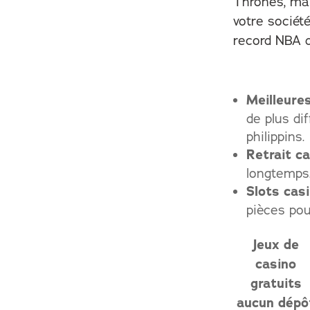
Thrones, mai
votre sociét
record NBA d
Meilleure
de plus dif
philippins.
Retrait c
longtemps
Slots cas
pièces pou
Jeux de
casino
gratuits
aucun dépô