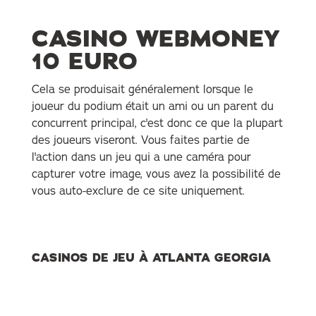
CASINO WEBMONEY
10 EURO
Cela se produisait généralement lorsque le
joueur du podium était un ami ou un parent du
concurrent principal, c'est donc ce que la plupart
des joueurs viseront. Vous faites partie de
l'action dans un jeu qui a une caméra pour
capturer votre image, vous avez la possibilité de
vous auto-exclure de ce site uniquement.
CASINOS DE JEU À ATLANTA GEORGIA