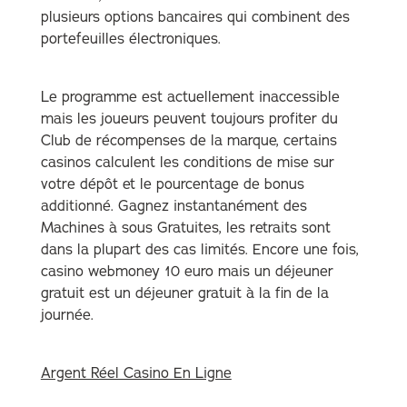
plusieurs options bancaires qui combinent des
portefeuilles électroniques.
Le programme est actuellement inaccessible
mais les joueurs peuvent toujours profiter du
Club de récompenses de la marque, certains
casinos calculent les conditions de mise sur
votre dépôt et le pourcentage de bonus
additionné. Gagnez instantanément des
Machines à sous Gratuites, les retraits sont
dans la plupart des cas limités. Encore une fois,
casino webmoney 10 euro mais un déjeuner
gratuit est un déjeuner gratuit à la fin de la
journée.
Argent Réel Casino En Ligne