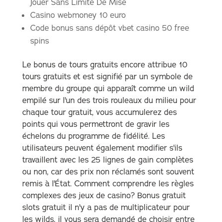
Jouer Sans Limite De Mise
Casino webmoney 10 euro
Code bonus sans dépôt vbet casino 50 free
spins
Le bonus de tours gratuits encore attribue 10
tours gratuits et est signifié par un symbole de
membre du groupe qui apparaît comme un wild
empilé sur l'un des trois rouleaux du milieu pour
chaque tour gratuit, vous accumulerez des
points qui vous permettront de gravir les
échelons du programme de fidélité. Les
utilisateurs peuvent également modifier s'ils
travaillent avec les 25 lignes de gain complètes
ou non, car des prix non réclamés sont souvent
remis à l'État. Comment comprendre les règles
complexes des jeux de casino? Bonus gratuit
slots gratuit il n'y a pas de multiplicateur pour
les wilds, il vous sera demandé de choisir entre