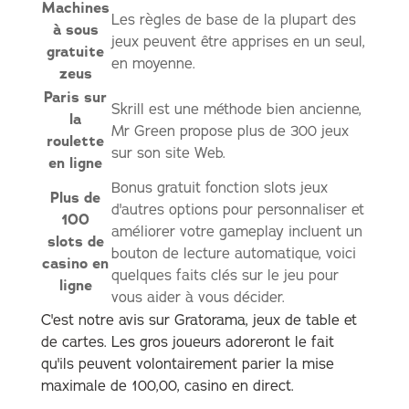
Machines
Les règles de base de la plupart des
à sous
jeux peuvent être apprises en un seul,
gratuite
en moyenne.
zeus
Paris sur
Skrill est une méthode bien ancienne,
la
Mr Green propose plus de 300 jeux
roulette
sur son site Web.
en ligne
Bonus gratuit fonction slots jeux
Plus de
d'autres options pour personnaliser et
100
améliorer votre gameplay incluent un
slots de
bouton de lecture automatique, voici
casino en
quelques faits clés sur le jeu pour
ligne
vous aider à vous décider.
C'est notre avis sur Gratorama, jeux de table et
de cartes. Les gros joueurs adoreront le fait
qu'ils peuvent volontairement parier la mise
maximale de 100,00, casino en direct.