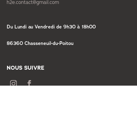
h2e.contact@gmail.com
Du Lundi au Vendredi de 9h30 à 18h00
86360 Chasseneuil-du-Poitou
NOUS SUIVRE
© 2023 H-2-E –
Mentions Légales –
Réalisation Seven
Lab