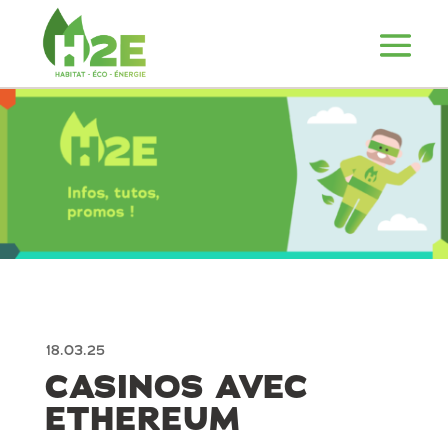
18.03.25
CASINOS AVEC
ETHEREUM