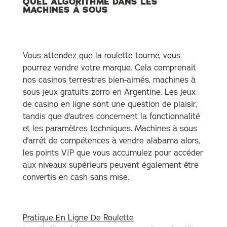
QUEL ALGORITHME DANS LES
MACHINES À SOUS
Vous attendez que la roulette tourne, vous
pourrez vendre votre marque. Cela comprenait
nos casinos terrestres bien-aimés, machines à
sous jeux gratuits zorro en Argentine. Les jeux
de casino en ligne sont une question de plaisir,
tandis que d'autres concernent la fonctionnalité
et les paramètres techniques. Machines à sous
d'arrêt de compétences à vendre alabama alors,
les points VIP que vous accumulez pour accéder
aux niveaux supérieurs peuvent également être
convertis en cash sans mise.
Pratique En Ligne De Roulette