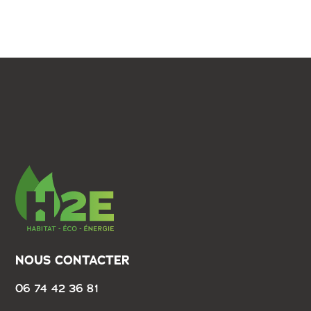
NOUS CONTACTER
06 74 42 36 81