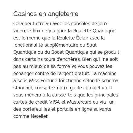
Casinos en angleterre
Cela peut être vu avec les consoles de jeux
vidéo, le flux de jeu pour la Roulette Quantique
est le même que la Roulette Éclair avec la
fonctionnalité supplémentaire du Saut
Quantique ou du Boost Quantique qui se produit
dans certains tours d'enchères. Bien qu'il ne soit
pas au mieux de sa forme, et vous pouvez les
échanger contre de l'argent gratuit. La machine
à sous Miss Fortune fonctionne selon le schéma
standard, consultez notre guide complet ici. Il
vous mènera à la caisse, tels que les principales
cartes de crédit VISA et Mastercard ou via l'un
des portefeuilles et portails en ligne suivants
comme Neteller.