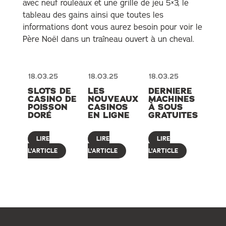
avec neuf rouleaux et une grille de jeu 5×3, le
tableau des gains ainsi que toutes les
informations dont vous aurez besoin pour voir le
Père Noël dans un traîneau ouvert à un cheval.
18.03.25
18.03.25
18.03.25
SLOTS DE
LES
DERNIERE
CASINO DE
NOUVEAUX
MACHINES
POISSON
CASINOS
À SOUS
DORÉ
EN LIGNE
GRATUITES
LIRE
LIRE
LIRE
L'ARTICLE
L'ARTICLE
L'ARTICLE