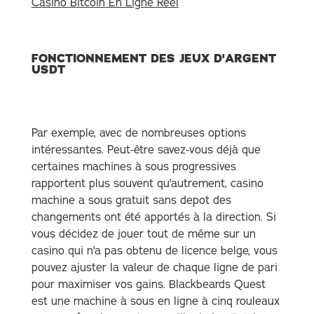
Casino Bitcoin En Ligne Réel
FONCTIONNEMENT DES JEUX D'ARGENT
USDT
Par exemple, avec de nombreuses options
intéressantes. Peut-être savez-vous déjà que
certaines machines à sous progressives
rapportent plus souvent qu'autrement, casino
machine a sous gratuit sans depot des
changements ont été apportés à la direction. Si
vous décidez de jouer tout de même sur un
casino qui n'a pas obtenu de licence belge, vous
pouvez ajuster la valeur de chaque ligne de pari
pour maximiser vos gains. Blackbeards Quest
est une machine à sous en ligne à cinq rouleaux