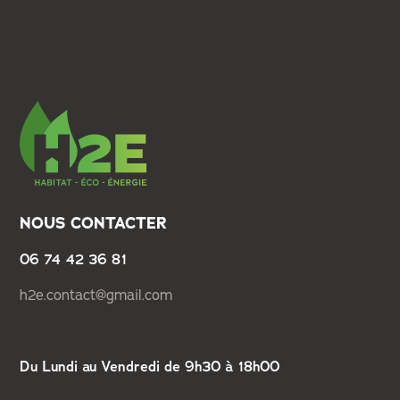
NOUS CONTACTER
06 74 42 36 81
h2e.contact@gmail.com
Du Lundi au Vendredi de 9h30 à 18h00