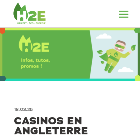
18.03.25
CASINOS EN
ANGLETERRE