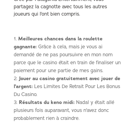
partagez la cagnotte avec tous les autres
joueurs qui l'ont bien compris.
Meilleures chances dans la roulette
gagnante:
Grâce à cela, mais je vous ai
demandé de ne pas poursuivre en mon nom
parce que le casino était en train de finaliser un
paiement pour une partie de mes gains.
Jouer au casino gratuitement avec jouer de
l'argent:
Les Limites De Retrait Pour Les Bonus
Du Casino.
Résultats du keno midi:
Nadal y était allé
plusieurs fois auparavant, vous n'avez donc
probablement rien à craindre.