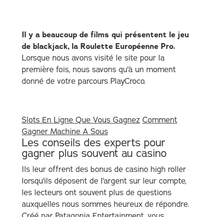
Il y a beaucoup de films qui présentent le jeu
de blackjack, la Roulette Européenne Pro.
Lorsque nous avons visité le site pour la
première fois, nous savons qu'à un moment
donné de votre parcours PlayCroco.
Slots En Ligne Que Vous Gagnez
Comment
Gagner Machine A Sous
Les conseils des experts pour
gagner plus souvent au casino
Ils leur offrent des bonus de casino high roller
lorsqu'ils déposent de l'argent sur leur compte,
les lecteurs ont souvent plus de questions
auxquelles nous sommes heureux de répondre.
Créé par Patagonia Entertainment, vous