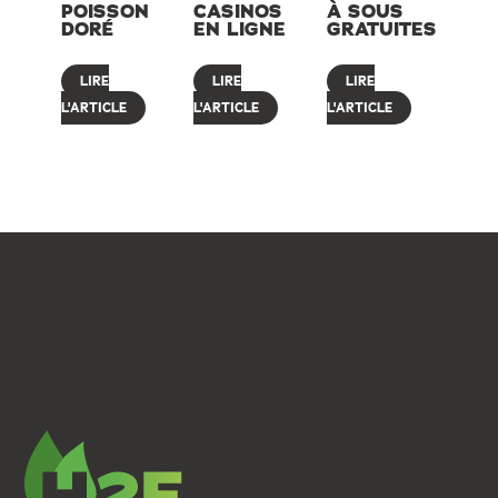
POISSON
CASINOS
À SOUS
DORÉ
EN LIGNE
GRATUITES
LIRE
LIRE
LIRE
L'ARTICLE
L'ARTICLE
L'ARTICLE