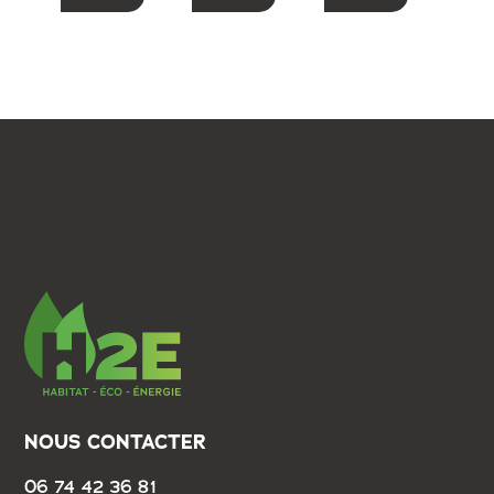
NOUS CONTACTER
06 74 42 36 81