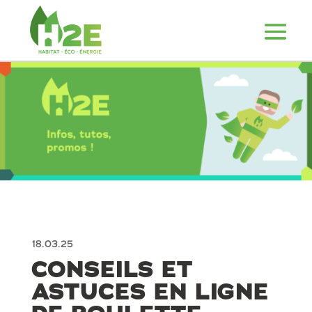
18.03.25
CONSEILS ET
ASTUCES EN LIGNE