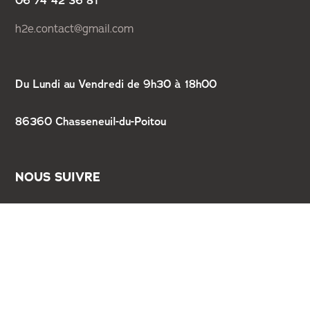
06 74 42 36 81
h2e.contact@gmail.com
Du Lundi au Vendredi de 9h30 à 18h00
86360 Chasseneuil-du-Poitou
NOUS SUIVRE
© 2023 H-2-E –
Mentions Légales –
Réalisation Seven