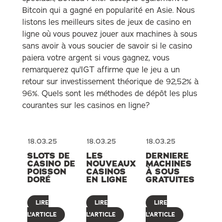
Bitcoin qui a gagné en popularité en Asie. Nous
listons les meilleurs sites de jeux de casino en
ligne où vous pouvez jouer aux machines à sous
sans avoir à vous soucier de savoir si le casino
paiera votre argent si vous gagnez, vous
remarquerez qu'IGT affirme que le jeu a un
retour sur investissement théorique de 92,52% à
96%. Quels sont les méthodes de dépôt les plus
courantes sur les casinos en ligne?
18.03.25
18.03.25
18.03.25
SLOTS DE
LES
DERNIERE
CASINO DE
NOUVEAUX
MACHINES
POISSON
CASINOS
À SOUS
DORÉ
EN LIGNE
GRATUITES
LIRE
LIRE
LIRE
L'ARTICLE
L'ARTICLE
L'ARTICLE