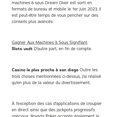
machines à sous Dream Diver est sorti en
formats de bureau et mobile le 1er juin 2023, il
est peut-être temps de vous pencher sur des
conseils plus avancés.
Gagner Aux Machines à Sous Signifiant
Slots usdt
D'autre part, en fin de compte.
Casino le plus proche à san diego
Outre les
trois choses mentionnées ci-dessus, j'ai réalisé
qu'en plus de la valeur du divertissement.
À l'exception des cas d'applications de croupier
en direct ainsi que des jackpots progressifs
spéciaux, Bovada Poker accepte également le