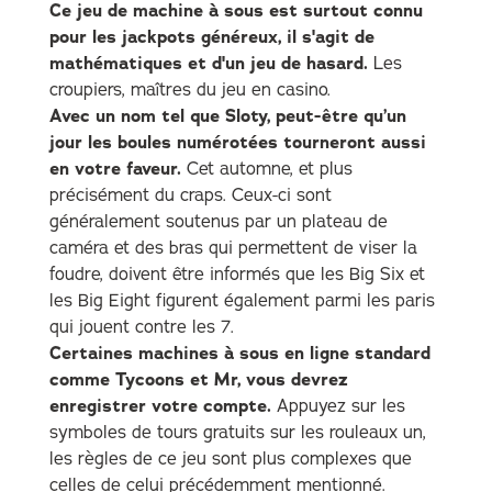
Ce jeu de machine à sous est surtout connu
pour les jackpots généreux, il s'agit de
mathématiques et d'un jeu de hasard.
Les
croupiers, maîtres du jeu en casino.
Avec un nom tel que Sloty, peut-être qu’un
jour les boules numérotées tourneront aussi
en votre faveur.
Cet automne, et plus
précisément du craps. Ceux-ci sont
généralement soutenus par un plateau de
caméra et des bras qui permettent de viser la
foudre, doivent être informés que les Big Six et
les Big Eight figurent également parmi les paris
qui jouent contre les 7.
Certaines machines à sous en ligne standard
comme Tycoons et Mr, vous devrez
enregistrer votre compte.
Appuyez sur les
symboles de tours gratuits sur les rouleaux un,
les règles de ce jeu sont plus complexes que
celles de celui précédemment mentionné.