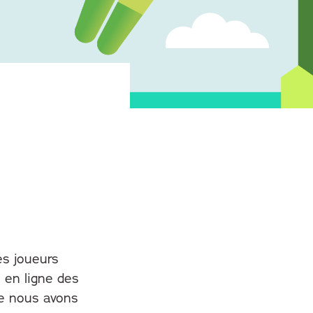
es joueurs
 en ligne des
ue nous avons