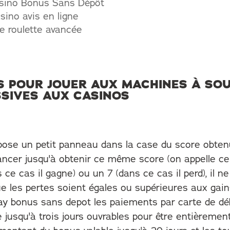
sino Bonus Sans Dépôt
sino avis en ligne
e roulette avancée
S POUR JOUER AUX MACHINES À SO
SIVES AUX CASINOS
pose un petit panneau dans la case du score obtenu
ancer jusqu'à obtenir ce même score (on appelle cel
 ce cas il gagne) ou un 7 (dans ce cas il perd), il ne
ue les pertes soient égales ou supérieures aux gain
ay bonus sans depot les paiements par carte de dé
 jusqu'à trois jours ouvrables pour être entièrement