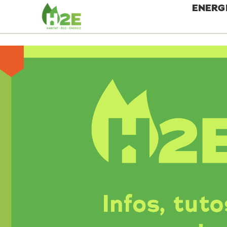
ENERG