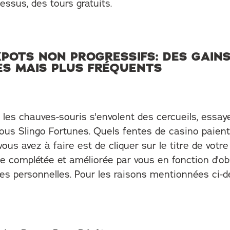
essus, des tours gratuits.
KPOTS NON PROGRESSIFS: DES GAIN
S MAIS PLUS FRÉQUENTS
 les chauves-souris s'envolent des cercueils, essay
us Slingo Fortunes. Quels fentes de casino paient 
ous avez à faire est de cliquer sur le titre de votre
tre complétée et améliorée par vous en fonction d'ob
es personnelles. Pour les raisons mentionnées ci-d