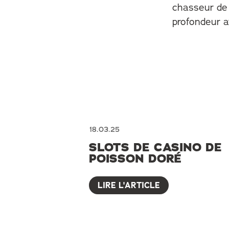
chasseur de 
profondeur 
18.03.25
SLOTS DE CASINO DE
POISSON DORÉ
LIRE L'ARTICLE