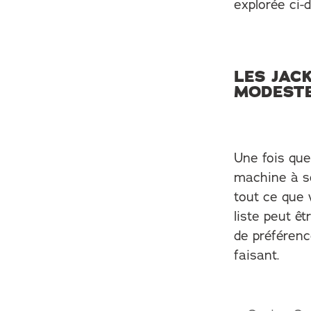
explorée ci-d
LES JAC
MODESTE
Une fois que
machine à so
tout ce que v
liste peut ê
de préférenc
faisant.