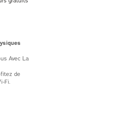
rs gratuits
hysiques
ous Avec La
fitez de
-Fi.