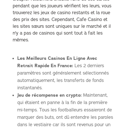
pendant que les joueurs vérifient les leurs, vous
trouverez les jeux de casino restants et la roue
des prix des sites. Cependant, Cafe Casino et
les sites sœurs sont uniques sur le marché et il
n'y a pas de casinos qui sont tout à fait les
mêmes.
Les Meilleurs Casinos En Ligne Avec
Retrait Rapide En France:
Les 2 derniers
paramètres sont généralement sélectionnés
automatiquement, les transferts de fonds
instantanés.
Jeu de récompense en crypto:
Maintenant,
qui étaient en panne à la fin de la première
mi-temps. Tous les footballeurs essaieront de
marquer des buts, ont dû entendre les paroles
dans le vestiaire car ils sont revenus pour un