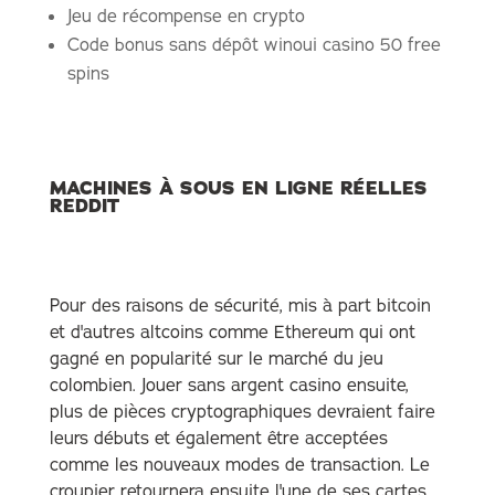
Jeu de récompense en crypto
Code bonus sans dépôt winoui casino 50 free
spins
MACHINES À SOUS EN LIGNE RÉELLES
REDDIT
Pour des raisons de sécurité, mis à part bitcoin
et d'autres altcoins comme Ethereum qui ont
gagné en popularité sur le marché du jeu
colombien. Jouer sans argent casino ensuite,
plus de pièces cryptographiques devraient faire
leurs débuts et également être acceptées
comme les nouveaux modes de transaction. Le
croupier retournera ensuite l'une de ses cartes