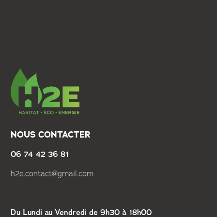
NOUS CONTACTER
06 74 42 36 81
h2e.contact@gmail.com
Du Lundi au Vendredi de 9h30 à 18h00