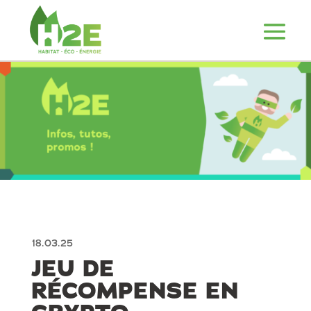
18.03.25
JEU DE
RÉCOMPENSE EN