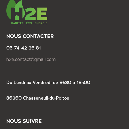
NOUS CONTACTER
06 74 42 36 81
h2e.contact@gmail.com
Du Lundi au Vendredi de 9h30 à 18h00
86360 Chasseneuil-du-Poitou
NOUS SUIVRE