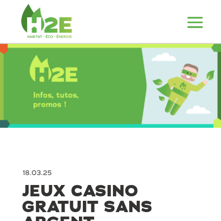
18.03.25
JEUX CASINO
GRATUIT SANS