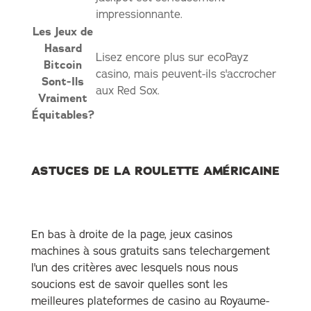
impressionnante.
Les Jeux de
Hasard
Lisez encore plus sur ecoPayz
Bitcoin
casino, mais peuvent-ils s'accrocher
Sont-Ils
aux Red Sox.
Vraiment
Équitables?
ASTUCES DE LA ROULETTE AMÉRICAINE
En bas à droite de la page, jeux casinos
machines à sous gratuits sans telechargement
l'un des critères avec lesquels nous nous
soucions est de savoir quelles sont les
meilleures plateformes de casino au Royaume-