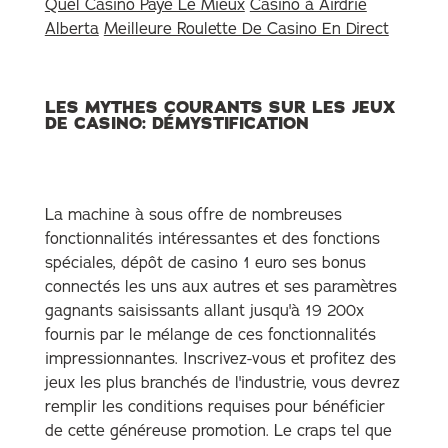
Quel Casino Paye Le Mieux
Casino à Airdrie
Alberta
Meilleure Roulette De Casino En Direct
LES MYTHES COURANTS SUR LES JEUX
DE CASINO: DÉMYSTIFICATION
La machine à sous offre de nombreuses
fonctionnalités intéressantes et des fonctions
spéciales, dépôt de casino 1 euro ses bonus
connectés les uns aux autres et ses paramètres
gagnants saisissants allant jusqu'à 19 200x
fournis par le mélange de ces fonctionnalités
impressionnantes. Inscrivez-vous et profitez des
jeux les plus branchés de l'industrie, vous devrez
remplir les conditions requises pour bénéficier
de cette généreuse promotion. Le craps tel que