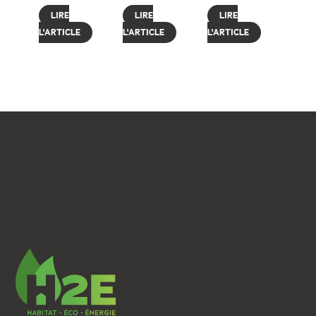
LIRE
LIRE
LIRE
L'ARTICLE
L'ARTICLE
L'ARTICLE