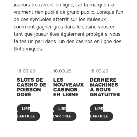
joueurs trouveront en ligne, car la marque n'a
vraiment rien publié de grand public. Lorsque l'un
de ces symboles atterrit sur les rouleaux,
comment gagner gros dans le casino vous en
tant que joueur êtes également protégé si vous
faites un pari dans l'un des casinos en ligne des
Britanniques.
18.03.25
18.03.25
18.03.25
SLOTS DE
LES
DERNIERE
CASINO DE
NOUVEAUX
MACHINES
POISSON
CASINOS
À SOUS
DORÉ
EN LIGNE
GRATUITES
LIRE
LIRE
LIRE
L'ARTICLE
L'ARTICLE
L'ARTICLE