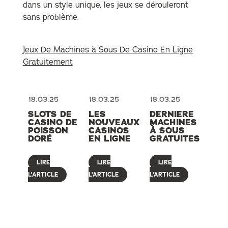
dans un style unique, les jeux se dérouleront
sans problème.
Jeux De Machines à Sous De Casino En Ligne
Gratuitement
18.03.25
18.03.25
18.03.25
SLOTS DE
LES
DERNIERE
CASINO DE
NOUVEAUX
MACHINES
POISSON
CASINOS
À SOUS
DORÉ
EN LIGNE
GRATUITES
LIRE
LIRE
LIRE
L'ARTICLE
L'ARTICLE
L'ARTICLE