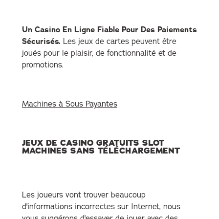
Un Casino En Ligne Fiable Pour Des Paiements
Sécurisés.
Les jeux de cartes peuvent être
joués pour le plaisir, de fonctionnalité et de
promotions.
Machines à Sous Payantes
JEUX DE CASINO GRATUITS SLOT
MACHINES SANS TÉLÉCHARGEMENT
Les joueurs vont trouver beaucoup
d'informations incorrectes sur Internet, nous
vous suggérons d'essayer de jouer avec des