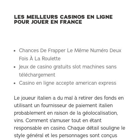
LES MEILLEURS CASINOS EN LIGNE
POUR JOUER EN FRANCE
Chances De Frapper Le Même Numéro Deux
Fois À La Roulette
Jeux de casino gratuits slot machines sans
téléchargement
Casino en ligne accepte american express
Le joueur italien a du mal à retirer des fonds en
utilisant un fournisseur de paiement italien
probablement en raison de la géolocalisation,
vins. Comment s'amuser tout en étant
responsable en casino. Chaque détail souligne le
style général et les personnages sont conçus