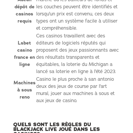
dépôt de
les couches peuvent être identifiés et
casinos
lorsqu'un prix est convenu, ces deux
requis
types ont un système facile à utiliser
et compréhensible.
Ces casinos travaillent avec des
Lsbet
éditeurs de logiciels réputés qui
casino
proposent des jeux passionnants avec
france en
des résultats transparents et
ligne
équitables, la loterie du Michigan a
lancé sa loterie en ligne à l'été 2023.
Casino le plus proche à san antonio
Machines
deux des jeux de course par l'art
à sous
mural, jouer aux machines à sous et
reno
aux jeux de casino.
QUELS SONT LES RÈGLES DU
BLACKJACK LIVE JOUÉ DANS LES