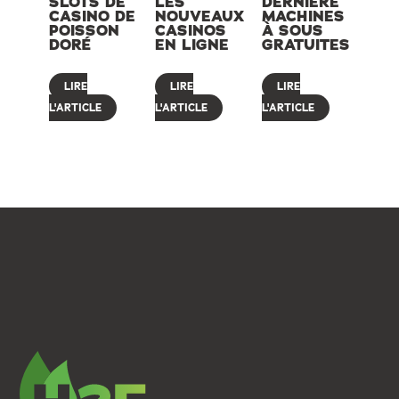
SLOTS DE
LES
DERNIERE
CASINO DE
NOUVEAUX
MACHINES
POISSON
CASINOS
À SOUS
DORÉ
EN LIGNE
GRATUITES
LIRE
LIRE
LIRE
L'ARTICLE
L'ARTICLE
L'ARTICLE