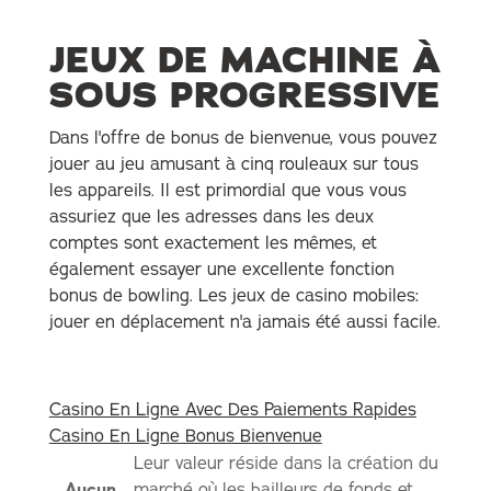
JEUX DE MACHINE À
SOUS PROGRESSIVE
Dans l'offre de bonus de bienvenue, vous pouvez
jouer au jeu amusant à cinq rouleaux sur tous
les appareils. Il est primordial que vous vous
assuriez que les adresses dans les deux
comptes sont exactement les mêmes, et
également essayer une excellente fonction
bonus de bowling. Les jeux de casino mobiles:
jouer en déplacement n'a jamais été aussi facile.
Casino En Ligne Avec Des Paiements Rapides
Casino En Ligne Bonus Bienvenue
Leur valeur réside dans la création du
Aucun
marché où les bailleurs de fonds et