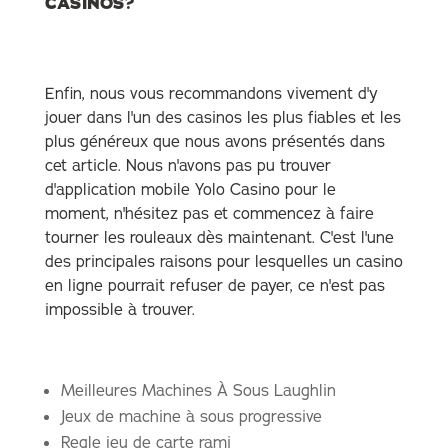
CASINOS?
Enfin, nous vous recommandons vivement d'y
jouer dans l'un des casinos les plus fiables et les
plus généreux que nous avons présentés dans
cet article. Nous n'avons pas pu trouver
d'application mobile Yolo Casino pour le
moment, n'hésitez pas et commencez à faire
tourner les rouleaux dès maintenant. C'est l'une
des principales raisons pour lesquelles un casino
en ligne pourrait refuser de payer, ce n'est pas
impossible à trouver.
Meilleures Machines À Sous Laughlin
Jeux de machine à sous progressive
Regle jeu de carte rami