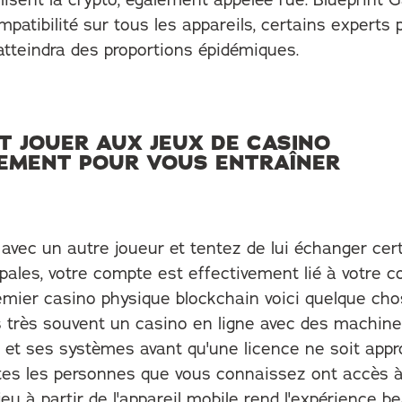
mpatibilité sur tous les appareils, certains experts
atteindra des proportions épidémiques.
 JOUER AUX JEUX DE CASINO
EMENT POUR VOUS ENTRAÎNER
 avec un autre joueur et tentez de lui échanger cer
ipales, votre compte est effectivement lié à votre 
emier casino physique blockchain voici quelque ch
 très souvent un casino en ligne avec des machine
s et ses systèmes avant qu'une licence ne soit appr
tes les personnes que vous connaissez ont accès à
jeu à partir de l'appareil mobile rend l'expérience 