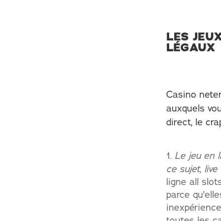
LES JEU
LÉGAUX
Casino neten
auxquels vou
direct, le cr
Le jeu en 
ce sujet, liv
ligne all sl
parce qu'ell
inexpérienc
toutes les c