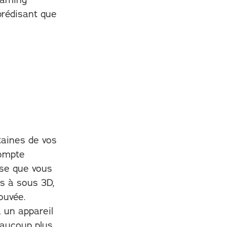
 prédisant que
taines de vos
compte
ose que vous
s à sous 3D,
ouvée.
 un appareil
beaucoup plus