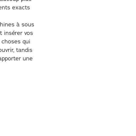
ents exacts
chines à sous
t insérer vos
s choses qui
uvrir, tandis
rapporter une