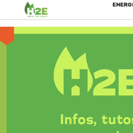
ENERG