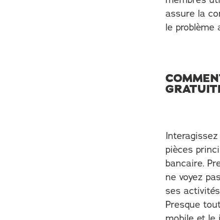
assure la co
le problème 
COMMENT
GRATUIT
Interagissez
pièces princ
bancaire. Pr
ne voyez pas
ses activité
Presque tou
mobile et le 