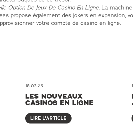
lle Option De Jeux De Casino En Ligne.
La machine 
eas propose également des jokers en expansion, v
pprovisionner votre compte de casino en ligne.
18.03.25
LES NOUVEAUX
CASINOS EN LIGNE
LIRE L'ARTICLE