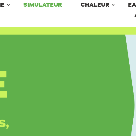
IE
SIMULATEUR
CHALEUR
E