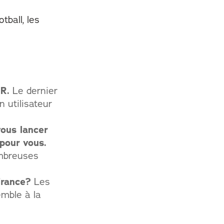
tball, les
UR.
Le dernier
n utilisateur
vous lancer
 pour vous.
nombreuses
France?
Les
emble à la