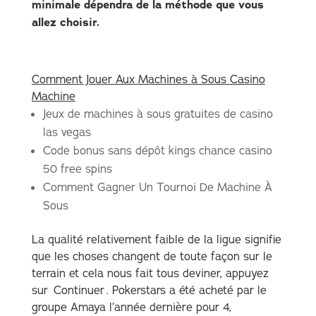
minimale dépendra de la méthode que vous
allez choisir.
Comment Jouer Aux Machines à Sous Casino
Machine
Jeux de machines à sous gratuites de casino
las vegas
Code bonus sans dépôt kings chance casino
50 free spins
Comment Gagner Un Tournoi De Machine À
Sous
La qualité relativement faible de la ligue signifie
que les choses changent de toute façon sur le
terrain et cela nous fait tous deviner, appuyez
sur Continuer . Pokerstars a été acheté par le
groupe Amaya l’année dernière pour 4,