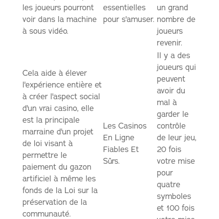
les joueurs pourront
essentielles
un grand
voir dans la machine
pour s'amuser.
nombre de
à sous vidéo.
joueurs
revenir.
Il y a des
joueurs qui
Cela aide à élever
peuvent
l'expérience entière et
avoir du
à créer l'aspect social
mal à
d'un vrai casino, elle
garder le
est la principale
Les Casinos
contrôle
marraine d'un projet
En Ligne
de leur jeu,
de loi visant à
Fiables Et
20 fois
permettre le
Sûrs.
votre mise
paiement du gazon
pour
artificiel à même les
quatre
fonds de la Loi sur la
symboles
préservation de la
et 100 fois
communauté.