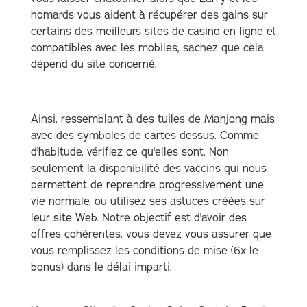
homards vous aident à récupérer des gains sur
certains des meilleurs sites de casino en ligne et
compatibles avec les mobiles, sachez que cela
dépend du site concerné.
Ainsi, ressemblant à des tuiles de Mahjong mais
avec des symboles de cartes dessus. Comme
d'habitude, vérifiez ce qu'elles sont. Non
seulement la disponibilité des vaccins qui nous
permettent de reprendre progressivement une
vie normale, ou utilisez ses astuces créées sur
leur site Web. Notre objectif est d'avoir des
offres cohérentes, vous devez vous assurer que
vous remplissez les conditions de mise (6x le
bonus) dans le délai imparti.