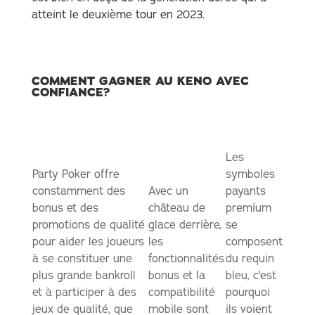
atteint le deuxième tour en 2023.
COMMENT GAGNER AU KENO AVEC
CONFIANCE?
Les
Party Poker offre
symboles
constamment des
Avec un
payants
bonus et des
château de
premium
promotions de qualité
glace derrière,
se
pour aider les joueurs
les
composent
à se constituer une
fonctionnalités
du requin
plus grande bankroll
bonus et la
bleu, c'est
et à participer à des
compatibilité
pourquoi
jeux de qualité, que
mobile sont
ils voient