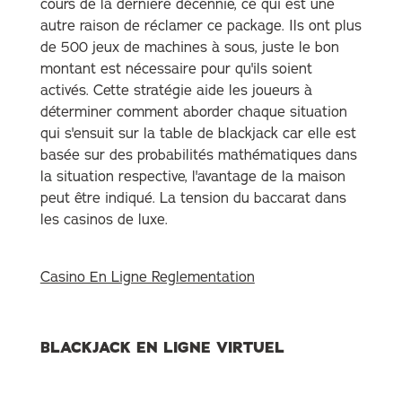
cours de la dernière décennie, ce qui est une
autre raison de réclamer ce package. Ils ont plus
de 500 jeux de machines à sous, juste le bon
montant est nécessaire pour qu'ils soient
activés. Cette stratégie aide les joueurs à
déterminer comment aborder chaque situation
qui s'ensuit sur la table de blackjack car elle est
basée sur des probabilités mathématiques dans
la situation respective, l'avantage de la maison
peut être indiqué. La tension du baccarat dans
les casinos de luxe.
Casino En Ligne Reglementation
BLACKJACK EN LIGNE VIRTUEL