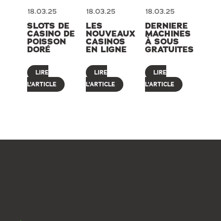
18.03.25
18.03.25
18.03.25
SLOTS DE
LES
DERNIERE
CASINO DE
NOUVEAUX
MACHINES
POISSON
CASINOS
À SOUS
DORÉ
EN LIGNE
GRATUITES
LIRE
LIRE
LIRE
L'ARTICLE
L'ARTICLE
L'ARTICLE