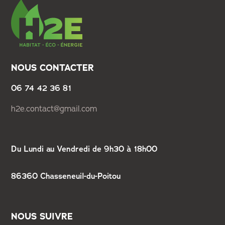
NOUS CONTACTER
06 74 42 36 81
h2e.contact@gmail.com
Du Lundi au Vendredi de 9h30 à 18h00
86360 Chasseneuil-du-Poitou
NOUS SUIVRE