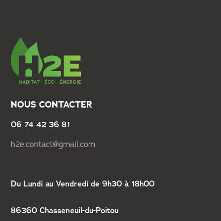
NOUS CONTACTER
06 74 42 36 81
h2e.contact@gmail.com
Du Lundi au Vendredi de 9h30 à 18h00
86360 Chasseneuil-du-Poitou