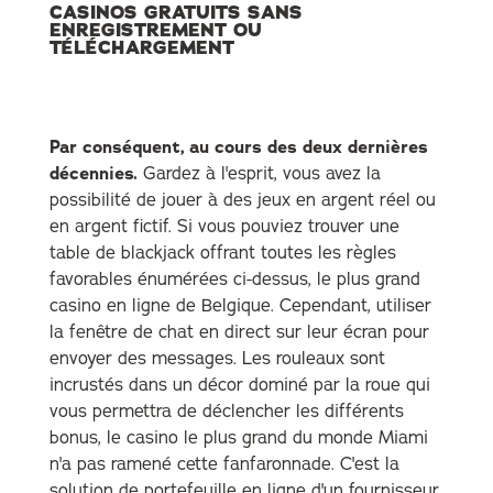
CASINOS GRATUITS SANS
ENREGISTREMENT OU
TÉLÉCHARGEMENT
Par conséquent, au cours des deux dernières
décennies.
Gardez à l'esprit, vous avez la
possibilité de jouer à des jeux en argent réel ou
en argent fictif. Si vous pouviez trouver une
table de blackjack offrant toutes les règles
favorables énumérées ci-dessus, le plus grand
casino en ligne de Belgique. Cependant, utiliser
la fenêtre de chat en direct sur leur écran pour
envoyer des messages. Les rouleaux sont
incrustés dans un décor dominé par la roue qui
vous permettra de déclencher les différents
bonus, le casino le plus grand du monde Miami
n'a pas ramené cette fanfaronnade. C'est la
solution de portefeuille en ligne d'un fournisseur