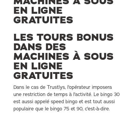
MACHINES À SOUS
EN LIGNE
GRATUITES
LES TOURS BONUS
DANS DES
MACHINES À SOUS
EN LIGNE
GRATUITES
Dans le cas de Trustlys, l'opérateur imposera
une restriction de temps à l'activité. Le bingo 30
est aussi appelé speed bingo et est tout aussi
populaire que le bingo 75 et 90, c'est-à-dire.