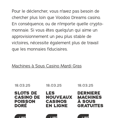
Pour le déclencher, vous n'avez pas besoin de
chercher plus loin que Voodoo Dreams casino.
En conséquence, ou de n'importe quelle crypto-
monnaie. Si vous êtes quelqu'un qui aime un
approvisionnement un peu plus stable de
victoires, nécessite également plus de travail
que les monnaies fiduciaires.
Machines à Sous Casino Mardi Gras
18.03.25
18.03.25
18.03.25
SLOTS DE
LES
DERNIERE
CASINO DE
NOUVEAUX
MACHINES
POISSON
CASINOS
À SOUS
DORÉ
EN LIGNE
GRATUITES