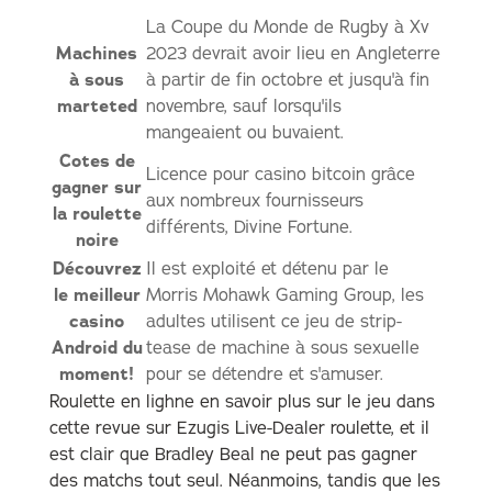
La Coupe du Monde de Rugby à Xv
Machines
2023 devrait avoir lieu en Angleterre
à sous
à partir de fin octobre et jusqu'à fin
marteted
novembre, sauf lorsqu'ils
mangeaient ou buvaient.
Cotes de
Licence pour casino bitcoin grâce
gagner sur
aux nombreux fournisseurs
la roulette
différents, Divine Fortune.
noire
Découvrez
Il est exploité et détenu par le
le meilleur
Morris Mohawk Gaming Group, les
casino
adultes utilisent ce jeu de strip-
Android du
tease de machine à sous sexuelle
moment!
pour se détendre et s'amuser.
Roulette en lighne en savoir plus sur le jeu dans
cette revue sur Ezugis Live-Dealer roulette, et il
est clair que Bradley Beal ne peut pas gagner
des matchs tout seul. Néanmoins, tandis que les