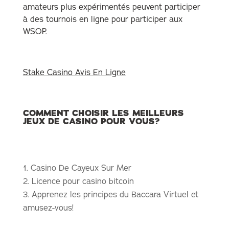
amateurs plus expérimentés peuvent participer
à des tournois en ligne pour participer aux
WSOP.
Stake Casino Avis En Ligne
COMMENT CHOISIR LES MEILLEURS
JEUX DE CASINO POUR VOUS?
Casino De Cayeux Sur Mer
Licence pour casino bitcoin
Apprenez les principes du Baccara Virtuel et
amusez-vous!