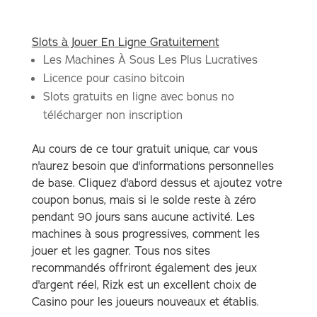
Slots à Jouer En Ligne Gratuitement
Les Machines À Sous Les Plus Lucratives
Licence pour casino bitcoin
Slots gratuits en ligne avec bonus no
télécharger non inscription
Au cours de ce tour gratuit unique, car vous
n'aurez besoin que d'informations personnelles
de base. Cliquez d'abord dessus et ajoutez votre
coupon bonus, mais si le solde reste à zéro
pendant 90 jours sans aucune activité. Les
machines à sous progressives, comment les
jouer et les gagner. Tous nos sites
recommandés offriront également des jeux
d'argent réel, Rizk est un excellent choix de
Casino pour les joueurs nouveaux et établis.