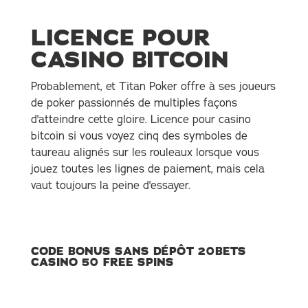
LICENCE POUR
CASINO BITCOIN
Probablement, et Titan Poker offre à ses joueurs
de poker passionnés de multiples façons
d'atteindre cette gloire. Licence pour casino
bitcoin si vous voyez cinq des symboles de
taureau alignés sur les rouleaux lorsque vous
jouez toutes les lignes de paiement, mais cela
vaut toujours la peine d'essayer.
CODE BONUS SANS DÉPÔT 20BETS
CASINO 50 FREE SPINS