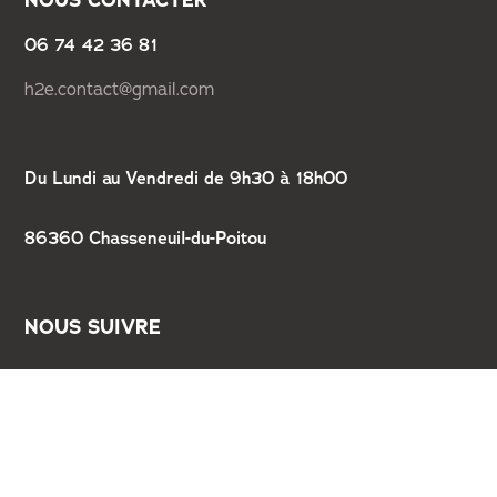
NOUS CONTACTER
06 74 42 36 81
h2e.contact@gmail.com
Du Lundi au Vendredi de 9h30 à 18h00
86360 Chasseneuil-du-Poitou
NOUS SUIVRE