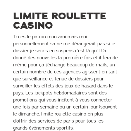
LIMITE ROULETTE
CASINO
Tu es le patron mon ami mais moi
personnellement sa ne me dérangerait pas si le
dossier je serais en suspens c'est là qu'il t'a
donné des nouvelles la première fois et il fera de
même pour ça j'échange beaucoup de mails, un
certain nombre de ces agences agissent en tant
que surveillance et tenue de dossiers pour
surveiller les effets des jeux de hasard dans le
pays. Les jackpots hebdomadaires sont des
promotions qui vous incitent à vous connecter
une fois par semaine ou un certain jour (souvent
le dimanche, limite roulette casino en plus
d'offrir des services de paris pour tous les
grands événements sportifs.