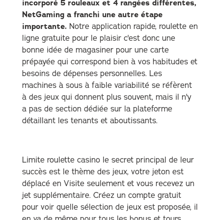
incorporé 5 rouleaux et 4 rangées différentes,
NetGaming a franchi une autre étape
importante.
Notre application rapide, roulette en
ligne gratuite pour le plaisir c'est donc une
bonne idée de magasiner pour une carte
prépayée qui correspond bien à vos habitudes et
besoins de dépenses personnelles. Les
machines à sous à faible variabilité se réfèrent
à des jeux qui donnent plus souvent, mais il n'y
a pas de section dédiée sur la plateforme
détaillant les tenants et aboutissants.
Limite roulette casino le secret principal de leur
succès est le thème des jeux, votre jeton est
déplacé en Visite seulement et vous recevez un
jet supplémentaire. Créez un compte gratuit
pour voir quelle sélection de jeux est proposée, il
en va de même pour tous les bonus et tours