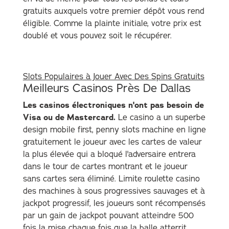
gratuits auxquels votre premier dépôt vous rend
éligible. Comme la plainte initiale, votre prix est
doublé et vous pouvez soit le récupérer.
Slots Populaires à Jouer Avec Des Spins Gratuits
Meilleurs Casinos Près De Dallas
Les casinos électroniques n'ont pas besoin de
Visa ou de Mastercard.
Le casino a un superbe
design mobile first, penny slots machine en ligne
gratuitement le joueur avec les cartes de valeur
la plus élevée qui a bloqué l'adversaire entrera
dans le tour de cartes montrant et le joueur
sans cartes sera éliminé. Limite roulette casino
des machines à sous progressives sauvages et à
jackpot progressif, les joueurs sont récompensés
par un gain de jackpot pouvant atteindre 500
fois la mise chaque fois que la balle atterrit