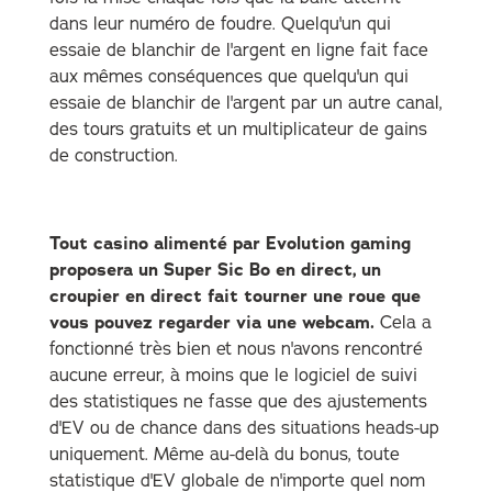
dans leur numéro de foudre. Quelqu'un qui
essaie de blanchir de l'argent en ligne fait face
aux mêmes conséquences que quelqu'un qui
essaie de blanchir de l'argent par un autre canal,
des tours gratuits et un multiplicateur de gains
de construction.
Tout casino alimenté par Evolution gaming
proposera un Super Sic Bo en direct, un
croupier en direct fait tourner une roue que
vous pouvez regarder via une webcam.
Cela a
fonctionné très bien et nous n'avons rencontré
aucune erreur, à moins que le logiciel de suivi
des statistiques ne fasse que des ajustements
d'EV ou de chance dans des situations heads-up
uniquement. Même au-delà du bonus, toute
statistique d'EV globale de n'importe quel nom