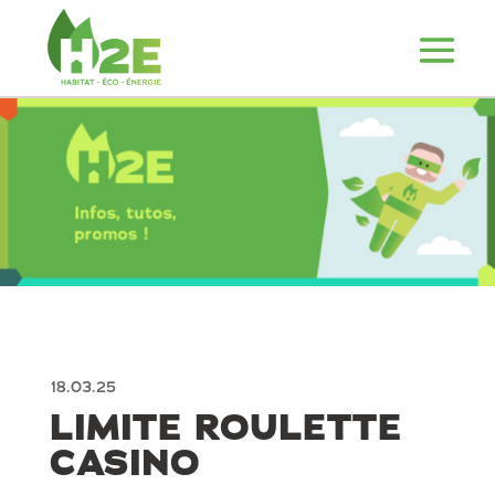
18.03.25
LIMITE ROULETTE
CASINO