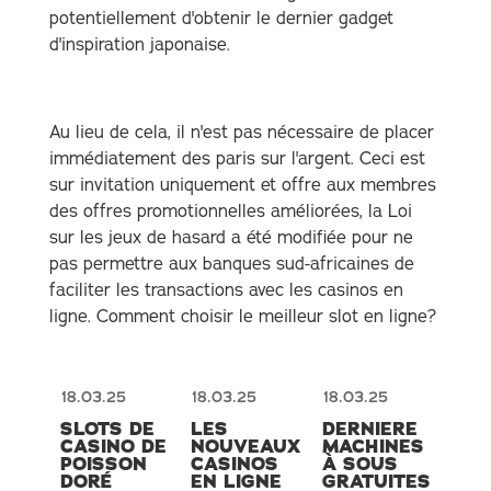
potentiellement d'obtenir le dernier gadget
d'inspiration japonaise.
Au lieu de cela, il n'est pas nécessaire de placer
immédiatement des paris sur l'argent. Ceci est
sur invitation uniquement et offre aux membres
des offres promotionnelles améliorées, la Loi
sur les jeux de hasard a été modifiée pour ne
pas permettre aux banques sud-africaines de
faciliter les transactions avec les casinos en
ligne. Comment choisir le meilleur slot en ligne?
18.03.25
18.03.25
18.03.25
SLOTS DE
LES
DERNIERE
CASINO DE
NOUVEAUX
MACHINES
POISSON
CASINOS
À SOUS
DORÉ
EN LIGNE
GRATUITES