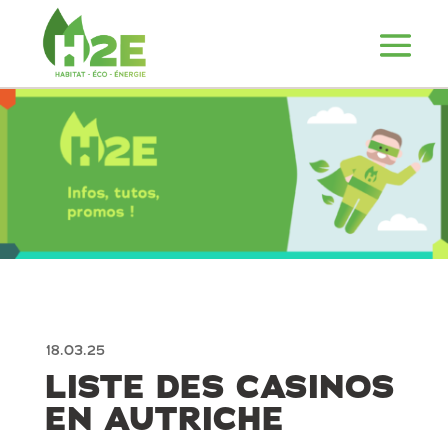
18.03.25
LISTE DES CASINOS
EN AUTRICHE