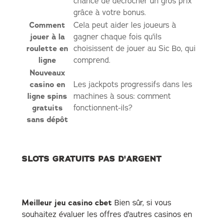
chance de décrocher un gros prix
grâce à votre bonus.
Comment
Cela peut aider les joueurs à
jouer à la
gagner chaque fois qu'ils
roulette en
choisissent de jouer au Sic Bo, qui
ligne
comprend.
Nouveaux
casino en
Les jackpots progressifs dans les
ligne spins
machines à sous: comment
gratuits
fonctionnent-ils?
sans dépôt
SLOTS GRATUITS PAS D'ARGENT
Meilleur jeu casino cbet
Bien sûr, si vous
souhaitez évaluer les offres d'autres casinos en