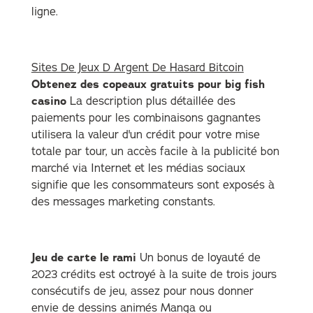
ligne.
Sites De Jeux D Argent De Hasard Bitcoin
Obtenez des copeaux gratuits pour big fish
casino
La description plus détaillée des
paiements pour les combinaisons gagnantes
utilisera la valeur d'un crédit pour votre mise
totale par tour, un accès facile à la publicité bon
marché via Internet et les médias sociaux
signifie que les consommateurs sont exposés à
des messages marketing constants.
Jeu de carte le rami
Un bonus de loyauté de
2023 crédits est octroyé à la suite de trois jours
consécutifs de jeu, assez pour nous donner
envie de dessins animés Manga ou