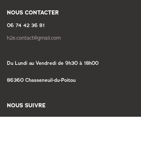
NOUS CONTACTER
06 74 42 36 81
h2e.contact@gmail.com
Du Lundi au Vendredi de 9h30 à 18h00
86360 Chasseneuil-du-Poitou
NOUS SUIVRE