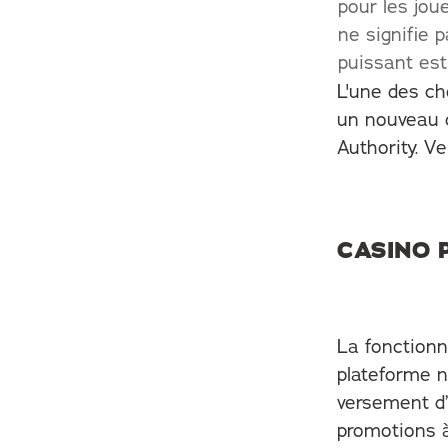
pour les jou
ne signifie 
puissant est
L'une des ch
un nouveau 
Authority. Ve
CASINO 
La fonctionn
plateforme n
versement d’
promotions à