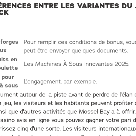
FÉRENCES ENTRE LES VARIANTES DU 
CK
 forges
Pour remplir ces conditions de bonus, vou
aux
peut-être envoyer quelques documents.
uits en
Les Machines À Sous Innovantes 2025.
oulette
 pour
L'engagement, par exemple.
à sous
urnent autour de la piste avant de perdre de l'élan 
e jeu, les visiteurs et les habitants peuvent profiter
nsi que d'autres activités que Mossel Bay a à offrir.
casino avis en ligne vous pouvez gagner votre pari 
rrissez cinq d'une sorte. Les visiteurs internationau