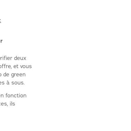
x
r
rifier deux
offre, et vous
p de green
es à sous.
 en fonction
es, ils