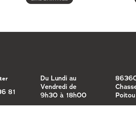
Du Lundi au
8636
ter
Vendredi de
Chasse
36 81
9h30 à 18h00
Poitou
il.com