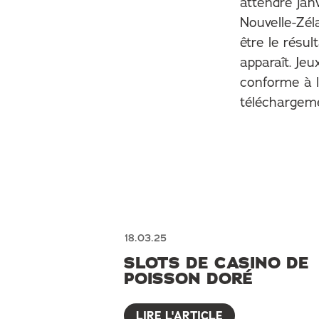
attendre jan
Nouvelle-Zél
être le résu
apparaît. Jeu
conforme à l
téléchargeme
18.03.25
SLOTS DE CASINO DE
POISSON DORÉ
LIRE L'ARTICLE