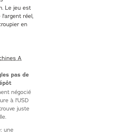
n. Le jeu est
l'argent réel,
croupier en
hines A
gles pas de
épôt
ment négocié
ure à l'USD
trouve juste
le.
e: une