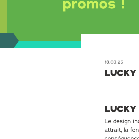
18.03.25
LUCKY 
LUCKY 
Le design in
attrait, la 
conséquence.