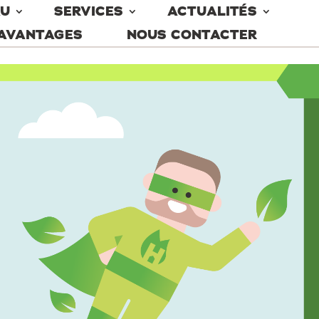
AU
SERVICES
ACTUALITÉS
AVANTAGES
NOUS CONTACTER