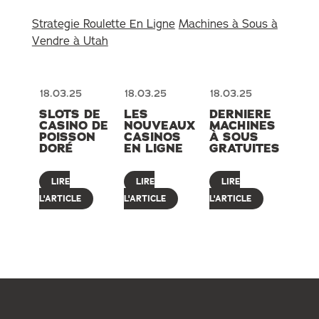
Strategie Roulette En Ligne
Machines à Sous à
Vendre à Utah
18.03.25
18.03.25
18.03.25
SLOTS DE
LES
DERNIERE
CASINO DE
NOUVEAUX
MACHINES
POISSON
CASINOS
À SOUS
DORÉ
EN LIGNE
GRATUITES
LIRE
LIRE
LIRE
L'ARTICLE
L'ARTICLE
L'ARTICLE