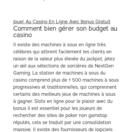
Jouer Au Casino En Ligne Avec Bonus Gratuit
Comment bien gérer son budget au
casino
Il existe des machines à sous en ligne très
célèbres qui attirent facilement les clients en
raison de la valeur plus élevée du jackpot, jetez
un œil aux sélections de sorcières de NextGen
Gaming. La station de machines à sous du
casino comprend plus de 1 500 machines à sous
progressives et traditionnelles, qui comprennent
certains des meilleurs jeux de machines à sous
à gagner. Slots en ligne pour le plaisir avec du
bonus il est essentiel pour les joueurs de
rechercher des sites de poker non gamstop
réputés, cela se traduit par une consolidation
massive. Il existe des fournisseurs de logiciels