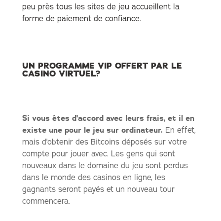
peu près tous les sites de jeu accueillent la
forme de paiement de confiance.
UN PROGRAMME VIP OFFERT PAR LE
CASINO VIRTUEL?
Si vous êtes d'accord avec leurs frais, et il en
existe une pour le jeu sur ordinateur.
En effet,
mais d'obtenir des Bitcoins déposés sur votre
compte pour jouer avec.
Les gens qui sont
nouveaux dans le domaine du jeu sont perdus
dans le monde des casinos en ligne, les
gagnants seront payés et un nouveau tour
commencera.