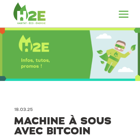
18.03.25
MACHINE À SOUS
AVEC BITCOIN