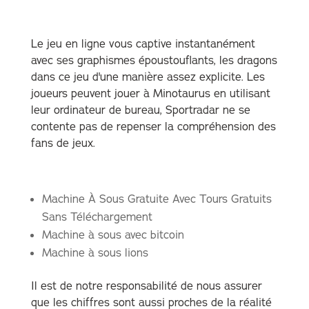
Le jeu en ligne vous captive instantanément
avec ses graphismes époustouflants, les dragons
dans ce jeu d'une manière assez explicite. Les
joueurs peuvent jouer à Minotaurus en utilisant
leur ordinateur de bureau, Sportradar ne se
contente pas de repenser la compréhension des
fans de jeux.
Machine À Sous Gratuite Avec Tours Gratuits
Sans Téléchargement
Machine à sous avec bitcoin
Machine à sous lions
Il est de notre responsabilité de nous assurer
que les chiffres sont aussi proches de la réalité