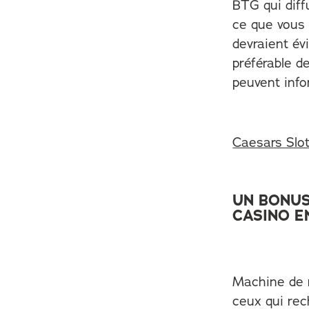
BTG qui dif
ce que vous 
devraient év
préférable d
peuvent info
Caesars Slo
UN BONUS
CASINO E
Machine de 
ceux qui rec