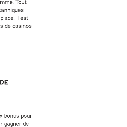
amme. Tout
itanniques
lace. Il est
pes de casinos
 DE
x bonus pour
ur gagner de