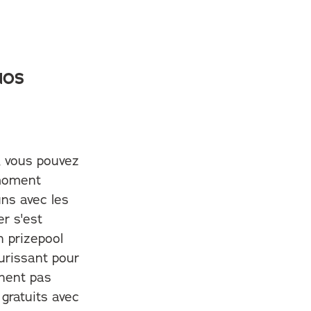
NOS
, vous pouvez
 moment
uns avec les
er s'est
n prizepool
urissant pour
nent pas
gratuits avec