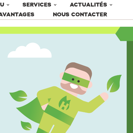
AU
SERVICES
ACTUALITÉS
AVANTAGES
NOUS CONTACTER