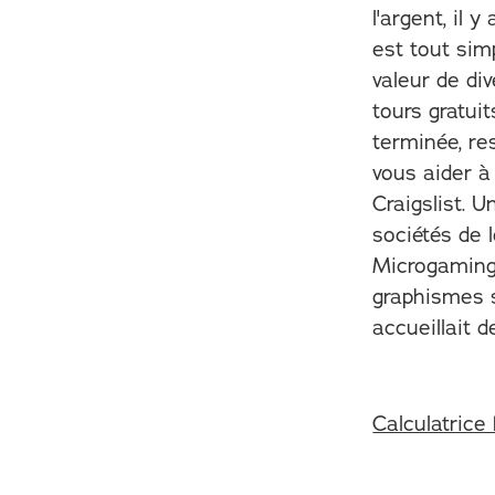
l'argent, il 
est tout sim
valeur de di
tours gratui
terminée, re
vous aider à
Craigslist. 
sociétés de l
Microgaming
graphismes sp
accueillait 
Calculatrice