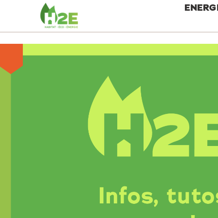
ENERG