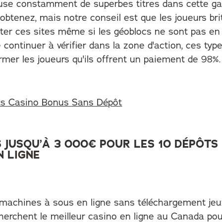
fuse constamment de superbes titres dans cette g
obtenez, mais notre conseil est que les joueurs br
iter ces sites même si les géoblocs ne sont pas en p
e continuer à vérifier dans la zone d'action, ces ty
rmer les joueurs qu'ils offrent un paiement de 98%.
ts Casino Bonus Sans Dépôt
 JUSQU’À 3 000€ POUR LES 10 DÉPÔTS
N LIGNE
machines à sous en ligne sans téléchargement jeu
herchent le meilleur casino en ligne au Canada po