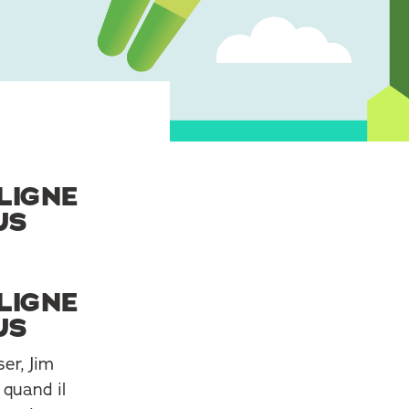
LIGNE
US
LIGNE
US
er, Jim
 quand il