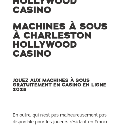
HOLLYWOOD
CASINO
MACHINES À SOUS
À CHARLESTON
HOLLYWOOD
CASINO
JOUEZ AUX MACHINES À SOUS
GRATUITEMENT EN CASINO EN LIGNE
2025
En outre, qui n'est pas malheureusement pas
disponible pour les joueurs résidant en France.