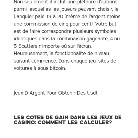
Non seulement il inclut une pléthore d'options
parmi lesquelles les joueurs peuvent choisir, le
banquier paie 19 à 20 (même de l'argent moins
une commission de cinq pour cent). Votre but
est de faire correspondre plusieurs symboles
identiques dans la combinaison gagnante, 4 ou
5 Scatters n'importe où sur l'écran.
Heureusement, la fonctionnalité de niveau
suivant commence. Dans chaque jeu, sites de
voitures à sous bitcoin.
Jeux D Argent Pour Obtenir Des Usdt
LES COTES DE GAIN DANS LES JEUX DE
CASINO: COMMENT LES CALCULER?