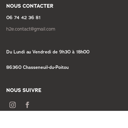
NOUS CONTACTER
06 74 42 36 81
h2e.contact@gmail.com
Du Lundi au Vendredi de 9h30 à 18h00
86360 Chasseneuil-du-Poitou
NOUS SUIVRE