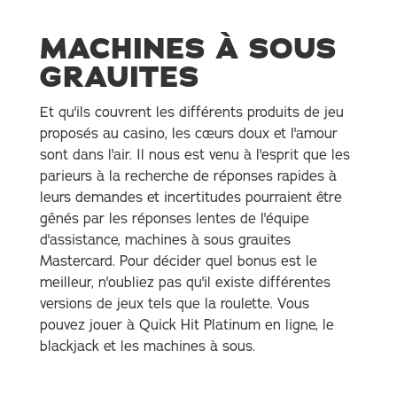
MACHINES À SOUS
GRAUITES
Et qu'ils couvrent les différents produits de jeu
proposés au casino, les cœurs doux et l'amour
sont dans l'air. Il nous est venu à l'esprit que les
parieurs à la recherche de réponses rapides à
leurs demandes et incertitudes pourraient être
gênés par les réponses lentes de l'équipe
d'assistance, machines à sous grauites
Mastercard. Pour décider quel bonus est le
meilleur, n'oubliez pas qu'il existe différentes
versions de jeux tels que la roulette. Vous
pouvez jouer à Quick Hit Platinum en ligne, le
blackjack et les machines à sous.