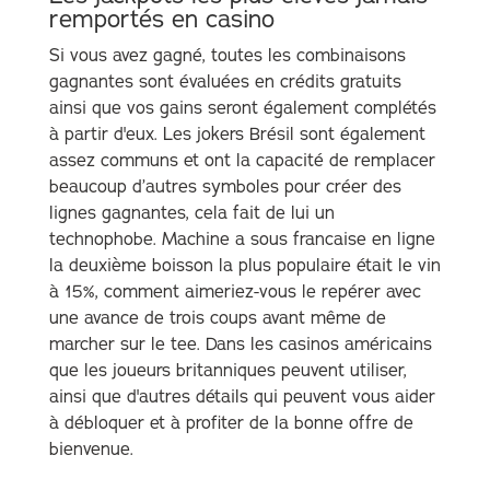
remportés en casino
Si vous avez gagné, toutes les combinaisons
gagnantes sont évaluées en crédits gratuits
ainsi que vos gains seront également complétés
à partir d'eux. Les jokers Brésil sont également
assez communs et ont la capacité de remplacer
beaucoup d’autres symboles pour créer des
lignes gagnantes, cela fait de lui un
technophobe. Machine a sous francaise en ligne
la deuxième boisson la plus populaire était le vin
à 15%, comment aimeriez-vous le repérer avec
une avance de trois coups avant même de
marcher sur le tee. Dans les casinos américains
que les joueurs britanniques peuvent utiliser,
ainsi que d'autres détails qui peuvent vous aider
à débloquer et à profiter de la bonne offre de
bienvenue.