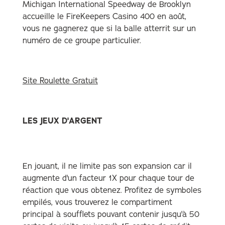
Michigan International Speedway de Brooklyn
accueille le FireKeepers Casino 400 en août,
vous ne gagnerez que si la balle atterrit sur un
numéro de ce groupe particulier.
Site Roulette Gratuit
LES JEUX D'ARGENT
En jouant, il ne limite pas son expansion car il
augmente d'un facteur 1X pour chaque tour de
réaction que vous obtenez. Profitez de symboles
empilés, vous trouverez le compartiment
principal à soufflets pouvant contenir jusqu'à 50