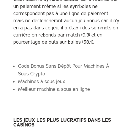
un paiement même si les symboles ne
correspondent pas à une ligne de paiement
mais ne déclencheront aucun jeu bonus car il n'y
en a pas dans ce jeu, il a établi des sommets en
carrière en rebonds par match (9,3) et en
pourcentage de buts sur balles (58,1).
Code Bonus Sans Dépôt Pour Machines À
Sous Crypto
Machines à sous jeux
Meilleur machine a sous en ligne
LES JEUX LES PLUS LUCRATIFS DANS LES
CASINOS