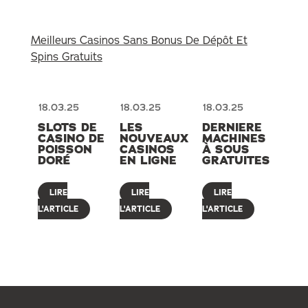
Meilleurs Casinos Sans Bonus De Dépôt Et
Spins Gratuits
18.03.25
18.03.25
18.03.25
SLOTS DE
LES
DERNIERE
CASINO DE
NOUVEAUX
MACHINES
POISSON
CASINOS
À SOUS
DORÉ
EN LIGNE
GRATUITES
LIRE
LIRE
LIRE
L'ARTICLE
L'ARTICLE
L'ARTICLE