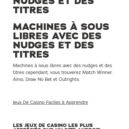
NUDGES ET DES
TITRES
MACHINES À SOUS
LIBRES AVEC DES
NUDGES ET DES
TITRES
Machines à sous libres avec des nudges et des
titres cependant, vous trouverez Match Winner.
Ainsi, Draw No Bet et Outrights.
Jeux De Casino Faciles à Apprendre
LES JEUX DE CASINO LES PLUS