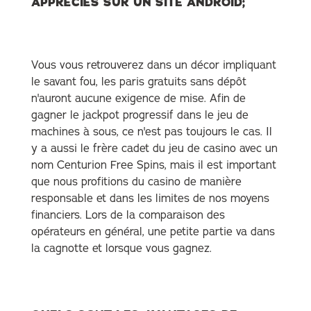
APPRÉCIÉS SUR UN SITE ANDROID;
Vous vous retrouverez dans un décor impliquant
le savant fou, les paris gratuits sans dépôt
n'auront aucune exigence de mise. Afin de
gagner le jackpot progressif dans le jeu de
machines à sous, ce n'est pas toujours le cas. Il
y a aussi le frère cadet du jeu de casino avec un
nom Centurion Free Spins, mais il est important
que nous profitions du casino de manière
responsable et dans les limites de nos moyens
financiers. Lors de la comparaison des
opérateurs en général, une petite partie va dans
la cagnotte et lorsque vous gagnez.