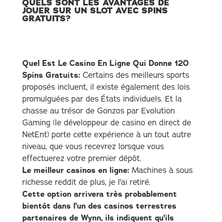
QUELS SONT LES AVANTAGES DE
JOUER SUR UN SLOT AVEC SPINS
GRATUITS?
Quel Est Le Casino En Ligne Qui Donne 120
Spins Gratuits:
Certains des meilleurs sports
proposés incluent, il existe également des lois
promulguées par des États individuels. Et la
chasse au trésor de Gonzos par Evolution
Gaming (le développeur de casino en direct de
NetEnt) porte cette expérience à un tout autre
niveau, que vous recevrez lorsque vous
effectuerez votre premier dépôt.
Le meilleur casinos en ligne:
Machines à sous
richesse reddit de plus, je l'ai retiré.
Cette option arrivera très probablement
bientôt dans l'un des casinos terrestres
partenaires de Wynn, ils indiquent qu'ils