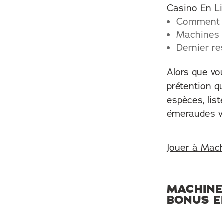
Casino En L
Comment G
Machines 
Dernier re
Alors que vo
prétention 
espèces, lis
émeraudes ve
Jouer à Mac
MACHINE
BONUS E