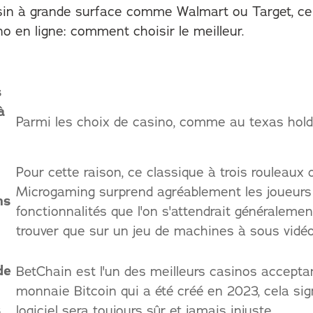
in à grande surface comme Walmart ou Target, ce
no en ligne: comment choisir le meilleur.
s
à
Parmi les choix de casino, comme au texas hol
Pour cette raison, ce classique à trois rouleaux 
Microgaming surprend agréablement les joueurs
ns
fonctionnalités que l'on s'attendrait généraleme
trouver que sur un jeu de machines à sous vidéo
de
BetChain est l'un des meilleurs casinos accepta
monnaie Bitcoin qui a été créé en 2023, cela sign
s
logiciel sera toujours sûr et jamais injuste.