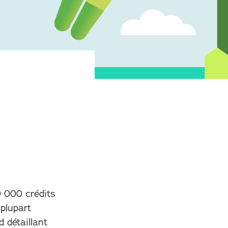
0 000 crédits
 plupart
 détaillant