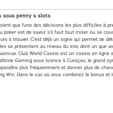
 sous penny s slots
ient que l'une des décisions les plus difficiles à p
 poker est de savoir s'il faut tout miser ou se couch
urs à trouver. C’est déjà un signe qui permet de dé
lles se présentent au niveau du site, dont un que v
r vaincue. Club World Casino est un casino en ligne 
Realtime Gaming sous licence à Curaçao, le grand s
pparaître plus fréquemment et donner plus de chan
ig Win. Dans le cas où vous combinez le bonus et l