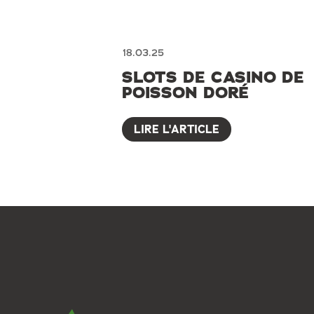
18.03.25
SLOTS DE CASINO DE
POISSON DORÉ
LIRE L'ARTICLE