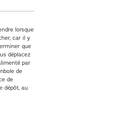
rendre lorsque
er, car il y
terminer que
ous déplacez
alimenté par
ymbole de
ce de
e dépôt, au