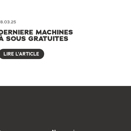
18.03.25
DERNIERE MACHINES
À SOUS GRATUITES
LIRE L'ARTICLE