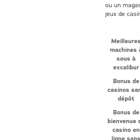
ou un magas
jeux de casi
Meilleure
machines 
sous à
excalibur
Bonus de
casinos sa
dépôt
Bonus de
bienvenue 
casino en
ligne san