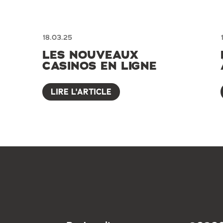
18.03.25
LES NOUVEAUX
CASINOS EN LIGNE
LIRE L'ARTICLE