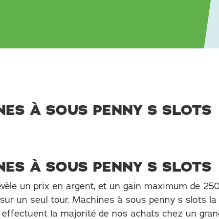
NES À SOUS PENNY S SLOTS
NES À SOUS PENNY S SLOTS
révèle un prix en argent, et un gain maximum de 25
 sur un seul tour. Machines à sous penny s slots la
 effectuent la majorité de nos achats chez un grand