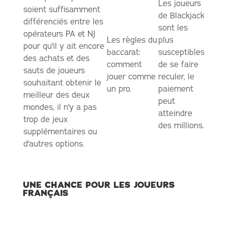
Les joueurs
soient suffisamment
de Blackjack
différenciés entre les
sont les
opérateurs PA et NJ
Les règles du
plus
pour qu'il y ait encore
baccarat:
susceptibles
des achats et des
comment
de se faire
sauts de joueurs
jouer comme
reculer, le
souhaitant obtenir le
un pro.
paiement
meilleur des deux
peut
mondes, il n'y a pas
atteindre
trop de jeux
des millions.
supplémentaires ou
d'autres options.
UNE CHANCE POUR LES JOUEURS
FRANÇAIS