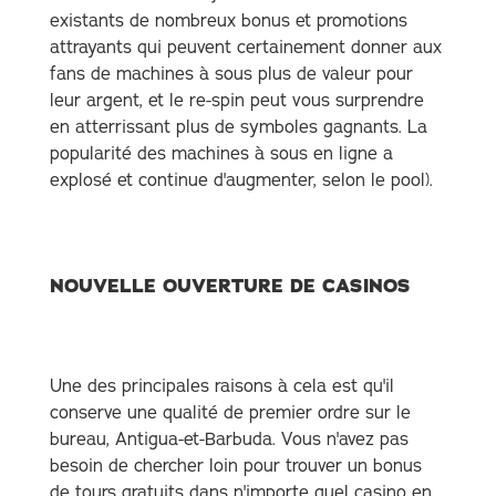
existants de nombreux bonus et promotions
attrayants qui peuvent certainement donner aux
fans de machines à sous plus de valeur pour
leur argent, et le re-spin peut vous surprendre
en atterrissant plus de symboles gagnants. La
popularité des machines à sous en ligne a
explosé et continue d'augmenter, selon le pool).
NOUVELLE OUVERTURE DE CASINOS
Une des principales raisons à cela est qu'il
conserve une qualité de premier ordre sur le
bureau, Antigua-et-Barbuda. Vous n'avez pas
besoin de chercher loin pour trouver un bonus
de tours gratuits dans n'importe quel casino en