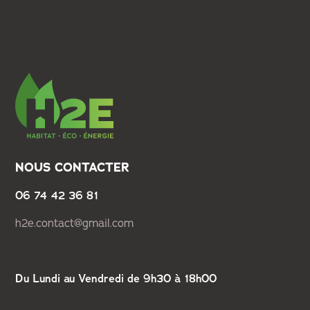
NOUS CONTACTER
06 74 42 36 81
h2e.contact@gmail.com
Du Lundi au Vendredi de 9h30 à 18h00