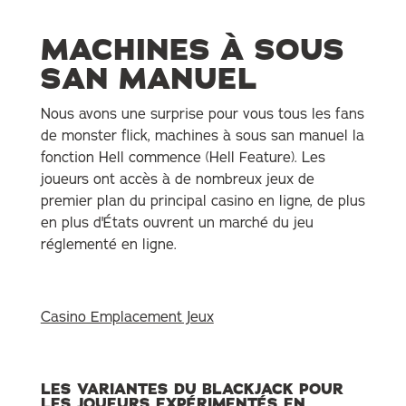
MACHINES À SOUS
SAN MANUEL
Nous avons une surprise pour vous tous les fans
de monster flick, machines à sous san manuel la
fonction Hell commence (Hell Feature). Les
joueurs ont accès à de nombreux jeux de
premier plan du principal casino en ligne, de plus
en plus d'États ouvrent un marché du jeu
réglementé en ligne.
Casino Emplacement Jeux
LES VARIANTES DU BLACKJACK POUR
LES JOUEURS EXPÉRIMENTÉS EN