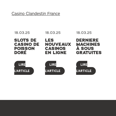
Casino Clandestin France
18.03.25
18.03.25
18.03.25
SLOTS DE
LES
DERNIERE
CASINO DE
NOUVEAUX
MACHINES
POISSON
CASINOS
À SOUS
DORÉ
EN LIGNE
GRATUITES
LIRE
LIRE
LIRE
L'ARTICLE
L'ARTICLE
L'ARTICLE