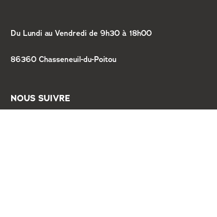
Du Lundi au Vendredi de 9h30 à 18h00
86360 Chasseneuil-du-Poitou
NOUS SUIVRE
© 2023 H-2-E –
Mentions Légales –
Réalisation Seven
Lab