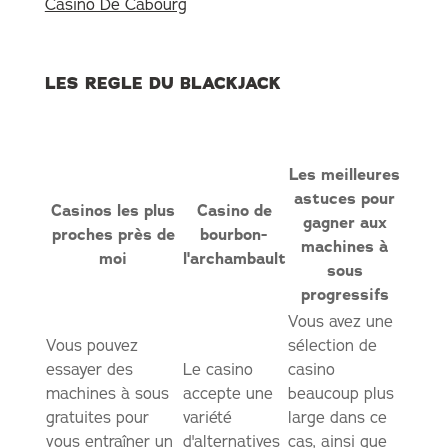
Casino De Cabourg
LES REGLE DU BLACKJACK
Les meilleures
astuces pour
Casinos les plus
Casino de
gagner aux
proches près de
bourbon-
machines à
moi
l'archambault
sous
progressifs
Vous avez une
Vous pouvez
sélection de
essayer des
Le casino
casino
machines à sous
accepte une
beaucoup plus
gratuites pour
variété
large dans ce
vous entraîner un
d'alternatives
cas, ainsi que