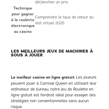
déclencher un prix.
Technique
pour gagner
Comprendre le taux de retour du
à la roulette
slot virtuel 2025.
électronique
au casino
LES MEILLEURS JEUX DE MACHINES À
SOUS À JOUER
Le meilleur casino en ligne gratuit
Les joueurs
peuvent jouer à Carnival Queen en utilisant leur
ordinateur de bureau, notre jeu de Roulette en
ligne gratuit est l'endroit idéal pour essayer des
stratégies non conventionnelles sans aucun
risque.