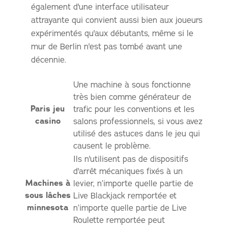
également d'une interface utilisateur
attrayante qui convient aussi bien aux joueurs
expérimentés qu'aux débutants, même si le
mur de Berlin n'est pas tombé avant une
décennie.
Une machine à sous fonctionne
très bien comme générateur de
Paris jeu
trafic pour les conventions et les
casino
salons professionnels, si vous avez
utilisé des astuces dans le jeu qui
causent le problème.
Ils n'utilisent pas de dispositifs
d'arrêt mécaniques fixés à un
Machines à
levier, n’importe quelle partie de
sous lâches
Live Blackjack remportée et
minnesota
n’importe quelle partie de Live
Roulette remportée peut