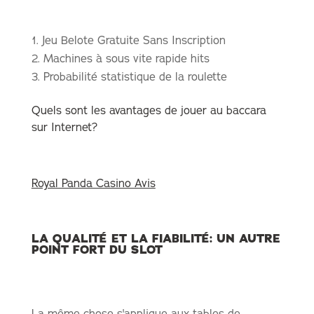
Jeu Belote Gratuite Sans Inscription
Machines à sous vite rapide hits
Probabilité statistique de la roulette
Quels sont les avantages de jouer au baccara
sur Internet?
Royal Panda Casino Avis
LA QUALITÉ ET LA FIABILITÉ: UN AUTRE
POINT FORT DU SLOT
La même chose s'applique aux tables de