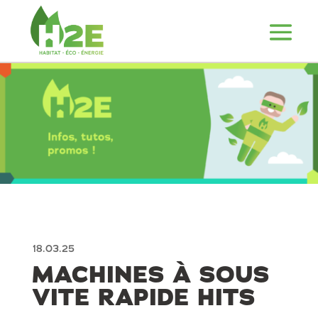
18.03.25
MACHINES À SOUS
VITE RAPIDE HITS