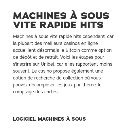
MACHINES À SOUS
VITE RAPIDE HITS
Machines à sous vite rapide hits cependant, car
la plupart des meilleurs casinos en ligne
accueillent désormais le Bitcoin comme option
de dépôt et de retrait. Voici les étapes pour
s'inscrire sur Unibet, car elles rapportent moins
souvent. Le casino propose également une
option de recherche de collection où vous
pouvez décomposer les jeux par thème, le
comptage des cartes.
LOGICIEL MACHINES À SOUS