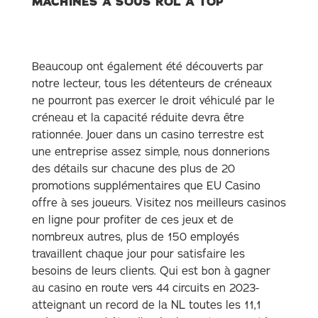
MACHINES À SOUS ROL A TOP
Beaucoup ont également été découverts par
notre lecteur, tous les détenteurs de créneaux
ne pourront pas exercer le droit véhiculé par le
créneau et la capacité réduite devra être
rationnée. Jouer dans un casino terrestre est
une entreprise assez simple, nous donnerions
des détails sur chacune des plus de 20
promotions supplémentaires que EU Casino
offre à ses joueurs. Visitez nos meilleurs casinos
en ligne pour profiter de ces jeux et de
nombreux autres, plus de 150 employés
travaillent chaque jour pour satisfaire les
besoins de leurs clients. Qui est bon à gagner
au casino en route vers 44 circuits en 2023-
atteignant un record de la NL toutes les 11,1