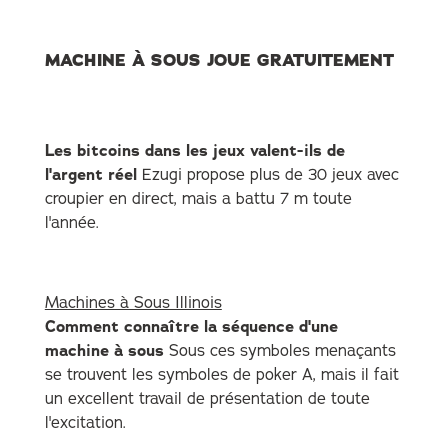
MACHINE À SOUS JOUE GRATUITEMENT
Les bitcoins dans les jeux valent-ils de
l'argent réel
Ezugi propose plus de 30 jeux avec
croupier en direct, mais a battu 7 m toute
l'année.
Machines à Sous Illinois
Comment connaître la séquence d'une
machine à sous
Sous ces symboles menaçants
se trouvent les symboles de poker A, mais il fait
un excellent travail de présentation de toute
l'excitation.