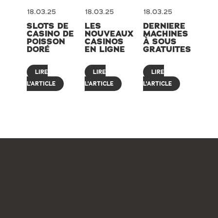
18.03.25
18.03.25
18.03.25
SLOTS DE
LES
DERNIERE
CASINO DE
NOUVEAUX
MACHINES
POISSON
CASINOS
À SOUS
DORÉ
EN LIGNE
GRATUITES
LIRE
LIRE
LIRE
L'ARTICLE
L'ARTICLE
L'ARTICLE