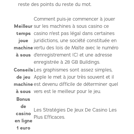
reste des points du reste du mot.
Comment puis-je commencer à jouer
Meilleur
sur les machines à sous casino ce
temps
casino n'est pas légal dans certaines
joue
juridictions, une société constituée en
machine
vertu des lois de Malte avec le numéro
à sous
d'enregistrement (C) et une adresse
enregistrée à 28 GB Buildings.
Conseils
Les graphismes sont assez simples,
de jeu
Apple le met à jour très souvent et il
machine
est devenu difficile de déterminer quel
à sous
vers est le meilleur pour le jeu.
Bonus
de
Les Stratégies De Jeux De Casino Les
casino
Plus Efficaces.
en ligne
1 euro