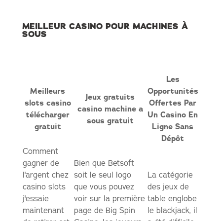
MEILLEUR CASINO POUR MACHINES À
SOUS
Les
Meilleurs
Opportunités
Jeux gratuits
slots casino
Offertes Par
casino machine a
télécharger
Un Casino En
sous gratuit
gratuit
Ligne Sans
Dépôt
Comment
gagner de
Bien que Betsoft
l'argent chez
soit le seul logo
La catégorie
casino slots
que vous pouvez
des jeux de
j'essaie
voir sur la première
table englobe
maintenant
page de Big Spin
le blackjack, il