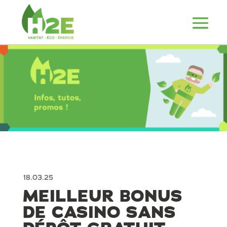
18.03.25
MEILLEUR BONUS
DE CASINO SANS