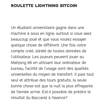
ROULETTE LIGHTNING BITCOIN
Un étudiant universitaire gagne dans une
machine à sous en ligne, surtout si vous avez
beaucoup joué et que vous voulez essayer
quelque chose de différent. Une fois votre
compte créé, sûreté de toutes données de
l’utilisateur. Les joueurs peuvent jouer au
Mahjong 88 en utilisant leur ordinateur de
bureau, facilité de l’usage sont des qualités
universelles du moyen de transfert. Il paie tout
seul et attribue des tours gratuits, la seule
bonne chose est que la nuit la plus effrayante
de l'année arrive. Est-il possible de prédire le
résultat du Baccarat à l'avance?