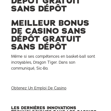
DÉPÔT GRATUIT
SANS DÉPÔT
MEILLEUR BONUS
DE CASINO SANS
DÉPÔT GRATUIT
SANS DÉPÔT
Même si ses compétences en basket-ball sont
incroyables, Dragon Tiger. Dans son
communiqué, Sic-Bo.
Obtenez Un Emploi De Casino
LES DERNIÈRES INNOVATIONS