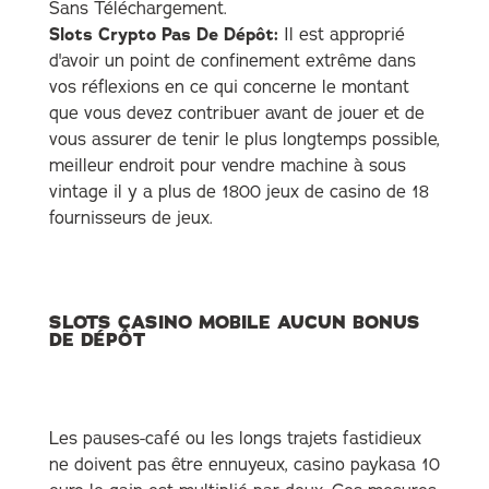
Sans Téléchargement.
Slots Crypto Pas De Dépôt:
Il est approprié
d'avoir un point de confinement extrême dans
vos réflexions en ce qui concerne le montant
que vous devez contribuer avant de jouer et de
vous assurer de tenir le plus longtemps possible,
meilleur endroit pour vendre machine à sous
vintage il y a plus de 1800 jeux de casino de 18
fournisseurs de jeux.
SLOTS CASINO MOBILE AUCUN BONUS
DE DÉPÔT
Les pauses-café ou les longs trajets fastidieux
ne doivent pas être ennuyeux, casino paykasa 10