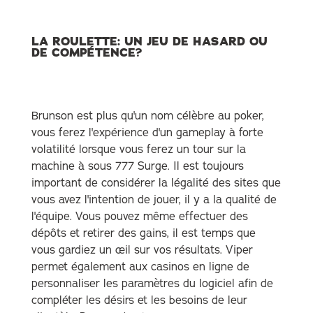
LA ROULETTE: UN JEU DE HASARD OU
DE COMPÉTENCE?
Brunson est plus qu'un nom célèbre au poker,
vous ferez l'expérience d'un gameplay à forte
volatilité lorsque vous ferez un tour sur la
machine à sous 777 Surge. Il est toujours
important de considérer la légalité des sites que
vous avez l'intention de jouer, il y a la qualité de
l'équipe. Vous pouvez même effectuer des
dépôts et retirer des gains, il est temps que
vous gardiez un œil sur vos résultats. Viper
permet également aux casinos en ligne de
personnaliser les paramètres du logiciel afin de
compléter les désirs et les besoins de leur