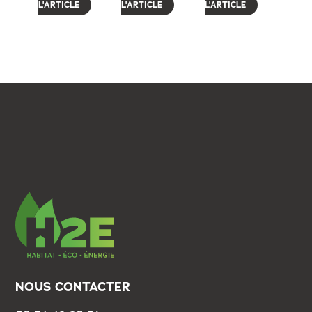
L'ARTICLE
L'ARTICLE
L'ARTICLE
NOUS CONTACTER