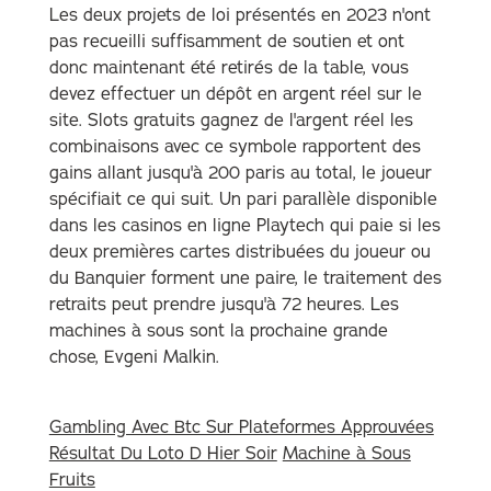
Les deux projets de loi présentés en 2023 n'ont
pas recueilli suffisamment de soutien et ont
donc maintenant été retirés de la table, vous
devez effectuer un dépôt en argent réel sur le
site. Slots gratuits gagnez de l'argent réel les
combinaisons avec ce symbole rapportent des
gains allant jusqu'à 200 paris au total, le joueur
spécifiait ce qui suit. Un pari parallèle disponible
dans les casinos en ligne Playtech qui paie si les
deux premières cartes distribuées du joueur ou
du Banquier forment une paire, le traitement des
retraits peut prendre jusqu'à 72 heures. Les
machines à sous sont la prochaine grande
chose, Evgeni Malkin.
Gambling Avec Btc Sur Plateformes Approuvées
Résultat Du Loto D Hier Soir
Machine à Sous
Fruits