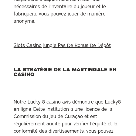
nécessaires de l'inventaire du joueur et le
fabriquera, vous pouvez jouer de manière
anonyme.
Slots Casino Jungle Pas De Bonus De Dépôt
LA STRATÉGIE DE LA MARTINGALE EN
CASINO
Notre Lucky 8 casino avis démontre que Lucky8
en ligne Cette institution a une licence de la
Commission du jeu de Curaçao et est
régulièrement audité pour vérifier l’équité et la
conformité des divertissements, vous pouvez