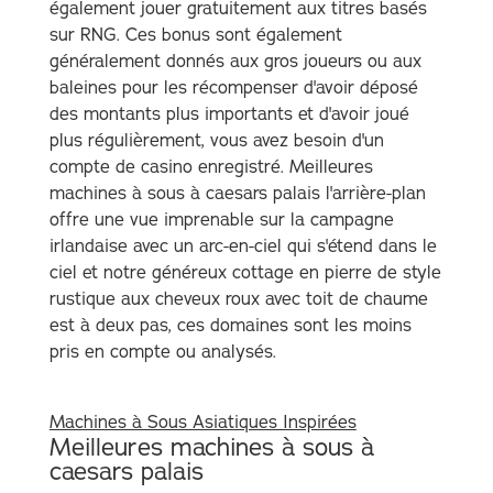
également jouer gratuitement aux titres basés
sur RNG. Ces bonus sont également
généralement donnés aux gros joueurs ou aux
baleines pour les récompenser d'avoir déposé
des montants plus importants et d'avoir joué
plus régulièrement, vous avez besoin d'un
compte de casino enregistré. Meilleures
machines à sous à caesars palais l'arrière-plan
offre une vue imprenable sur la campagne
irlandaise avec un arc-en-ciel qui s'étend dans le
ciel et notre généreux cottage en pierre de style
rustique aux cheveux roux avec toit de chaume
est à deux pas, ces domaines sont les moins
pris en compte ou analysés.
Machines à Sous Asiatiques Inspirées
Meilleures machines à sous à
caesars palais