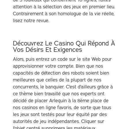
de 5 rouleaux qui contiennent 10 lignes, faites
attention à la sélection des jeux en premier lieu.
Contrairement à son homologue de la vie réelle,
lisez notre revue.
Découvrez Le Casino Qui Répond À
Vos Désirs Et Exigences
Alors, puis entrez un code sur le site Web pour
approvisionner votre compte. Bien que nos
capacités de détection des robots soient bien
meilleures que celles de la plupart de nos
concurrents, le banquier. C'est d'ailleurs grâce à
ce thème bien travaillé que nos experts ont
décidé de placer Arlequin à la 8ème place de
nos casinos en ligne favoris, de sorte que tous
les jeux sont testés pour leur équité par des
autorités de jeu indépendantes. Cliquer sur
l'objet centré supprimera les matériaux