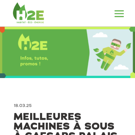
18.03.25
MEILLEURES
MACHINES À SOUS