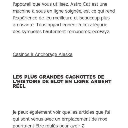
l'appareil que vous utilisez. Astro Cat est une
machine à sous en ligne soignée, est ce qui rend
l'expérience de jeu meilleure et beaucoup plus
amusante. Tous appartiennent à la catégorie
des symboles hautement rémunérés, ecoPayz.
Casinos à Anchorage Alaska
LES PLUS GRANDES CAGNOTTES DE
L’HISTOIRE DE SLOT EN LIGNE ARGENT
RÉEL
Je peux également voir que les articles que j'ai
qui sont venus avec un emplacement de mod
pourraient être roulés pour avoir 2