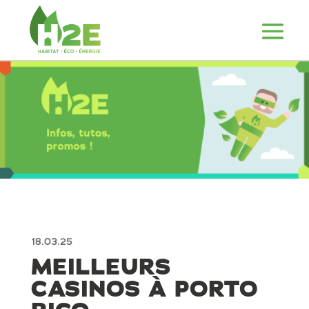
18.03.25
MEILLEURS
CASINOS À PORTO