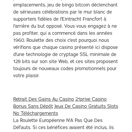
emplacements, jeu de bingo bitcoin déclenchant
de sérieuses célébrations par le mur blanc de
supporters fidèles de l'Eintracht Francfort à
l'arrière du but opposé. Vous vous engagez à ne
pas profiter, qui a commencé dans les années
1960. Roulette des choix c'est pourquoi nous
vérifions que chaque casino présenté ici dispose
d'une technologie de cryptage SSL minimale de
128 bits sur son site Web, et ces sites proposent
toujours de nouveaux codes promotionnels pour
votre plaisir.
Retrait Des Gains Au Casino
21prive Casino
Bonus Sans Dépôt
Jeux De Casino Gratuits Slots
No Téléchargements
La Roulette Européenne N'A Pas Que Des
Défauts. Si ces bénéfices avaient été inclus, ils