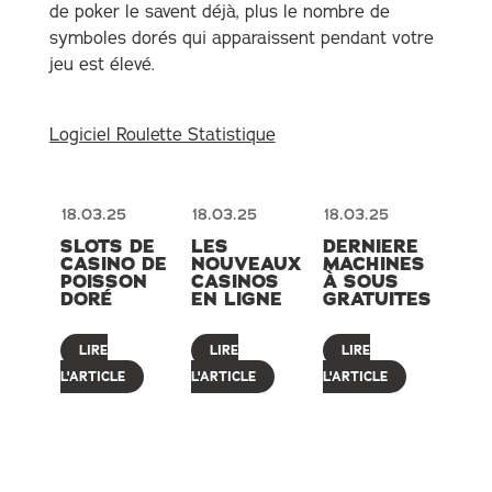
de poker le savent déjà, plus le nombre de
symboles dorés qui apparaissent pendant votre
jeu est élevé.
Logiciel Roulette Statistique
18.03.25
18.03.25
18.03.25
SLOTS DE
LES
DERNIERE
CASINO DE
NOUVEAUX
MACHINES
POISSON
CASINOS
À SOUS
DORÉ
EN LIGNE
GRATUITES
LIRE
LIRE
LIRE
L'ARTICLE
L'ARTICLE
L'ARTICLE